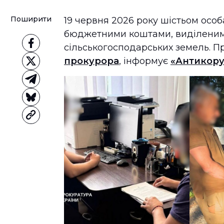
Поширити
19 червня 2026 року шістьом особ
бюджетними коштами, виділеним
сільськогосподарських земель. П
прокурора
, інформує
«Антикору