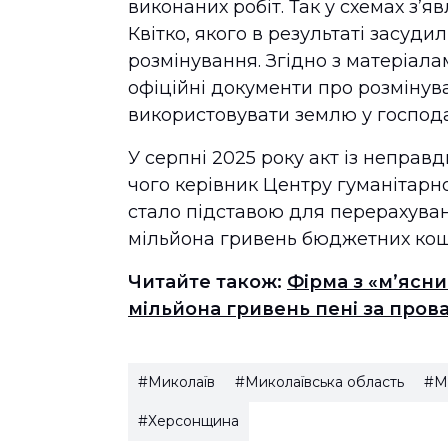
виконаних робіт. Так у схемах з’я
Квітко, якого в результаті засуди
розмінування. Згідно з матеріал
офіційні документи про розмінув
використовувати землю у господа
У серпні 2025 року акт із неправ
чого керівник Центру гуманітарн
стало підставою для перерахуван
мільйона гривень бюджетних кош
Читайте також:
Фірма з «м’ясн
мільйона гривень пені за пров
#Миколаїв
#Миколаївська область
#М
#Херсонщина