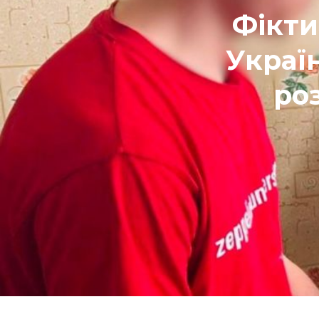
Фікти
Україн
ро