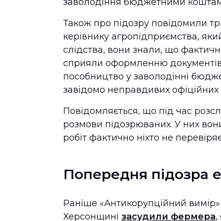
заволодіння бюджетними коштам
Також про підозру повідомили тр
керівнику агропідприємства, яки
слідства, вони знали, що фактич
сприяли оформленню документів п
пособництво у заволодінні бюдж
завідомо неправдивих офіційних 
Повідомляється, що під час розс
розмови підозрюваних. У них вон
робіт фактично ніхто не перевіряє
Попередня підозра 
Раніше «Антикорупційний вимір» 
Херсонщині
засудили фермера
,