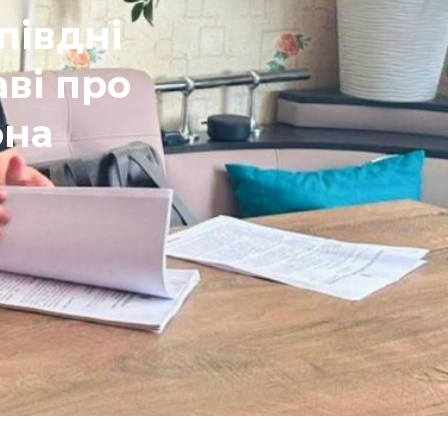
півдні
аві про
она