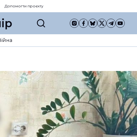
Допомогти проєкту
ір
Війна