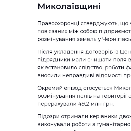
Миколаївщині
Правоохоронці стверджують, що у
пов’язаних між собою підприємст
розмінування земель у Чернігівсь
Після укладення договорів із Це
підрядники мали очищати поля ві
як встановило слідство, роботи ф
вносили неправдиві відомості про
Окремий епізод стосується Микол
розмінування полів на території 
перерахували 49,2 млн грн.
Підозри отримали керівники двох
виконували роботи з гуманітарног