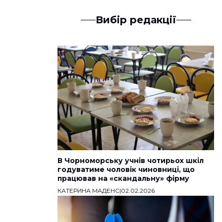
Вибір редакції
В Чорноморську учнів чотирьох шкіл
годуватиме чоловік чиновниці, що
працював на «скандальну» фірму
КАТЕРИНА МАДЕНС
|
02.02.2026