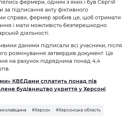
влялись фермери, одним з яких і був Сергій
ли за підписання акту фіктивного
ами справи, фермер зробив це, щоб отримати
ання і мати можливість безперешкодно
рській діяльності.
дивими даними підписали всі учасники, після
ого розмінування затвердив документ. Це
ня на рахунок підрядника понад 4,4
тів.
ими» КВЕДами сплатить понад пів
алене будівництво укриття у Херсоні
иколаївщина
#Херсон
#Херсонська область