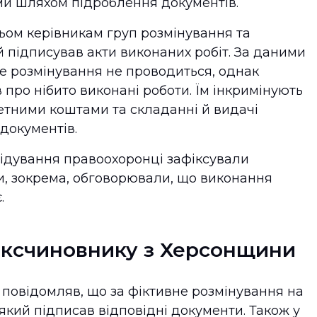
и шляхом підроблення документів.
ьом керівникам груп розмінування та
й підписував акти виконаних робіт. За даними
не розмінування не проводиться, однак
ро нібито виконані роботи. Їм інкримінують
етними коштами та складанні й видачі
документів.
лідування правоохоронці зафіксували
и, зокрема, обговорювали, що виконання
.
ексчиновнику з Херсонщини
повідомляв, що за фіктивне розмінування на
 який підписав відповідні документи. Також у