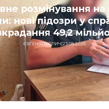
вне розмінування на 
и: нові підозри у спр
зкрадання 49,2 мільй
ЄВГЕНІЯ ВІРЛИЧ
|
23.06.2026