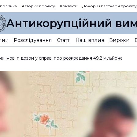
 політика
Авторки проєкту
Контакти
Донори і партнери проєкту
Антикорупційний вим
ини
Розслідування
Статті
Наш вплив
Вироки
ни: нові підозри у справі про розкрадання 49,2 мільйона