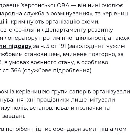
довець Херсонської ОВА — він нині очолює
родна служба з розмінування», та керівниці
і інкримінують організацію схеми.
єв: ексочільник Департаменту розвитку
як оператору протимінної діяльності, а також
ли підозру
за ч. 5 ст. 191 (заволодіння чужим
жбовим становищем, вчинене повторно, за
 в умовах воєнного стану, в особливо
. 2 ст. 366 (службове підроблення)
зом із керівницею групи саперів організували
інування їхні працівники лише імітували
изу полів, встановлювали позначки та
 завдань.
ув потрібен підпис орендаря землі під актом