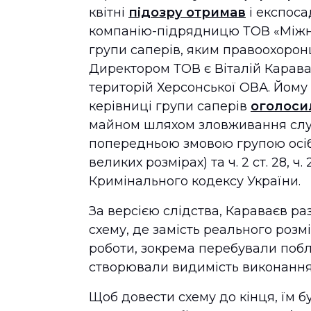
квітні
підозру отримав
і експоса
компанію-підрядницю ТОВ «Міжна
групи саперів, яким правоохоронц
Директором ТОВ є Віталій Карава
територій Херсонської ОВА. Йому 
керівниці групи саперів
оголоси
майном шляхом зловживання слу
попередньою змовою групою осіб,
великих розмірах) та ч. 2 ст. 28, ч
Кримінального кодексу України.
За версією слідства, Караваєв ра
схему, де замість реального розм
роботи, зокрема перебували побл
створювали видимість виконання
Щоб довести схему до кінця, їм б