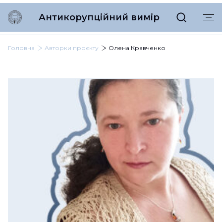
Антикорупційний вимір
Головна
Авторки проєкту
Олена Кравченко