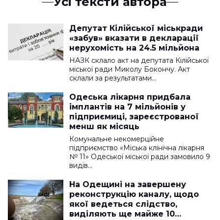
Усі тексти автора
Депутат Кілійської міськради
«забув» вказати в декларації
нерухомість на 24.5 мільйона
НАЗК склало акт на депутата Кілійської
міської ради Миколу Бокончу. Акт
склали за результатами…
Одеська лікарня придбала
імплантів на 7 мільйонів у
підприємиці, зареєстрованої
менш як місяць
Комунальне некомерційне
підприємство «Міська клінічна лікарня
№ 11» Одеської міської ради замовило 9
видів…
На Одещині на завершену
реконструкцію каналу, щодо
якої ведеться слідство,
виділяють ще майже 10