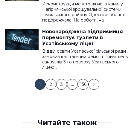
мільйонів
Реконструкція магістрального каналу
Нагірнянської зрошувальної системи
Ізмаїльського району Одеської області
подорожчала. На роботи, на…
Новонароджена підприємиця
поремонтує туалети в
Усатівському ліцеї
Відділ освіти Усатівської сільської ради
замовив капітальний ремонт приміщень
санвузлів 3-го поверху Усатівського
ліцею…
1
2
3
…
156
Читайте також