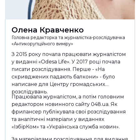
Олена Кравченко
Головна редакторка та журналістка-розслідувачка
«Антикорупційного виміру»
З 2015 року почала працювати журналістом
у виданні «Odesa Life». У 2017 році почала
писати розслідування. Перше - «На
скривджених падають балкони» - було
написане для Центру громадських
розслідувань.
Працювала журналістом, а потім головним
редактором новинного сайту 048.ua. Як
фрилансер публікувала свої розслідування
та аналітичні матеріали у виданнях
«ІзбірКом» та «Українська служба новин».
За матеріалами розслідування для видання