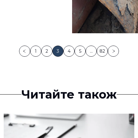
1
2
3
4
5
…
82
Читайте також