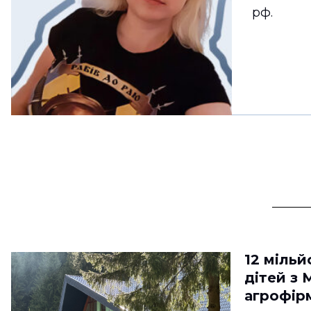
рф.
12 мільй
дітей з 
агрофір