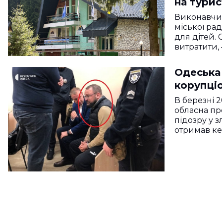
на тури
Виконавчий
міської ра
для дітей. 
витратити, 
Одеська
корупціо
В березні 
обласна пр
підозру у 
отримав к