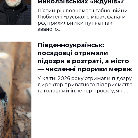
миколаївських «ждунів»?
Пʼятий рік повномасштабної війни.
Любителі «руського міра», фанати
рф, прихильники путіна і так
званого…
Південноукраїнськ:
посадовці отримали
підозри в розтраті, а місто
— численні прориви мереж
У квітні 2026 року отримали підозру
директор приватного підприємства
та головний інженер проєкту, які,…