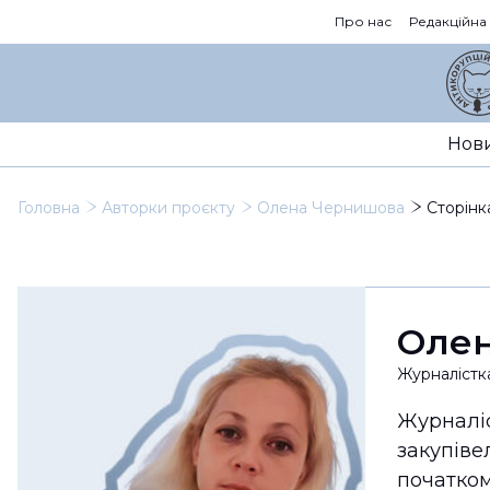
Про нас
Редакційна
Нов
Головна
Авторки проєкту
Олена Чернишова
Сторінк
Оле
Журналістк
Журналіс
закупіве
початком