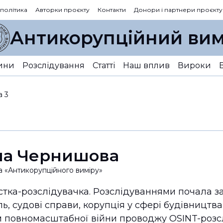
 політика
Авторки проєкту
Контакти
Донори і партнери проєкту
Антикорупційний вим
ини
Розслідування
Статті
Наш вплив
Вироки
а 3
на Чернишова
а «Антикорупційного виміру»
тка-розслідувачка. Розслідуваннями почала зай
ль, судові справи, корупція у сфері будівництва
 повномасштабної війни проводжу OSINT-розсл