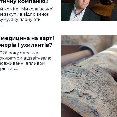
стичну компанію?
 комітет Миколаївської
ди закупив відпочинок
Суму, яку планують
–…
 медицина на варті
нерів і ухилянтів?
2026 року одеська
окуратури відзвітувала:
зловживанні впливом
ерівник…