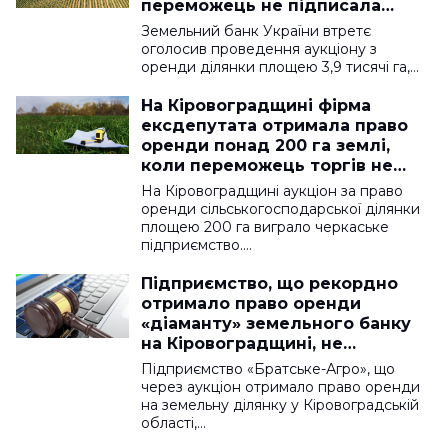
переможець не підписала
угоду
Земельний банк України втретє
оголосив проведення аукціону з
оренди ділянки площею 3,9 тисячі га,…
На Кіровоградщині фірма
ексдепутата отримала право
оренди понад 200 га землі,
коли переможець торгів не
підписав угоду
На Кіровоградщині аукціон за право
оренди сільськогосподарської ділянки
площею 200 га виграло черкаське
підприємство.…
Підприємство, що рекордно
отримало право оренди
«діаманту» земельного банку
на Кіровоградщині, не
підписало угоду
Підприємство «Братське-Агро», що
через аукціон отримало право оренди
на земельну ділянку у Кіровоградській
області,…