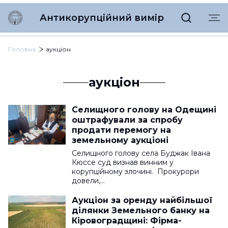
Антикорупційний вимір
Головна
аукціон
аукціон
Селищного голову на Одещині
оштрафували за спробу
продати перемогу на
земельному аукціоні
Селищного голову села Буджак Івана
Кюссе суд визнав винним у
корупційному злочині. Прокурори
довели,…
Аукціон за оренду найбільшої
ділянки Земельного банку на
Кіровоградщині: Фірма-