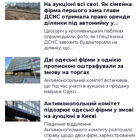
На аукціоні всі свої. Як сімейна
фірма першого зама глави
ДСНС отримала право оренди
ділянки під автомийку у
Кропивницькому
Цьогоріч у кропивницьких пабліках
оприлюднили фото, як спецтехніка
ДСНС завозить будматеріали на
ділянку, що…
Дві одеські фірми з однією
пропискою оштрафували за
змову на торгах
Антимонопольний комітет встановив,
що під час участі в аукціоні з продажу
майна в Одесі…
Антимонопольний комітет
підозрює одеські фірми у змові
на аукціоні в Києві
Південне відділення
Антимонопольного комітету розпочало
справу щодо двох фірм, зареєстрованих