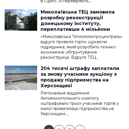
в Одесі. Їх перевіряють…
Миколаївська ТЕЦ замовила
розробку реконструкції
донецькому інституту,
переплативши 4 мільйони
«Миколаївська Теплоелектроцентраль»
вдруге провела торги, шукаючи
підрядника, який розробить техніко-
економічне обґрунтування
реконструкції. Вдруге ТЕЦ…
204 тисячі штрафу заплатили
за змову учасники аукціону з
продажу підприємства на
Херсонщині
Регіональне відділення
Антимонопольного комітету
оштрафувало трьох учасників торгів з
малої приватизації підприємства на
Херсонщині.…