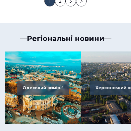
1
2
3
Регіональні новини
Одеський вимір
Херсонський в