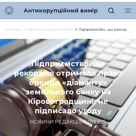
Антикорупційний вимір
Головна
Кіровоградський вимір
Підприємство, що рекордно отримало право оренди «діаманту» земельного банку на Кіровоградщині, не підписало угоду
Підприємство, що
рекордно отримало право
оренди «діаманту»
земельного банку на
Кіровоградщині, не
підписало угоду
НОВИНИ РЕДАКЦІЇ
|
10.01.2025