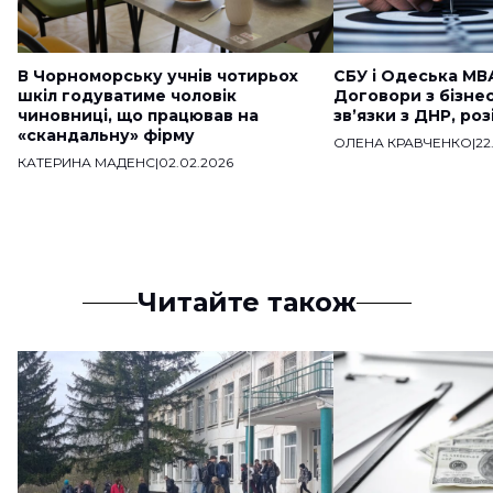
В Чорноморську учнів чотирьох
СБУ і Одеська МВ
шкіл годуватиме чоловік
Договори з бізне
чиновниці, що працював на
звʼязки з ДНР, ро
«скандальну» фірму
ОЛЕНА КРАВЧЕНКО
|
22
КАТЕРИНА МАДЕНС
|
02.02.2026
Читайте також