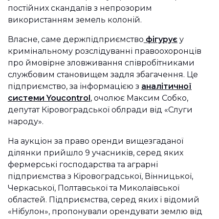
постійних скандалів з непрозорим
використанням земель колоній.
Власне, саме держпідприємство
фігурує
у
кримінальному розслідуванні правоохоронців
про ймовірне зловживання співробітниками
службовим становищем задля збагачення. Це
підприємство, за інформацією з
аналітичної
системи Youcontrol
, очолює Максим Собко,
депутат Кіровоградської облради від «Слуги
народу».
На аукціон за право оренди вищезгаданої
ділянки прийшло 9 учасників, серед яких
фермерські господарства та аграрні
підприємства з Кіровоградської, Вінницької,
Черкаської, Полтавської та Миколаївської
областей. Підприємства, серед яких і відомий
«Нібулон», пропонували орендувати землю від