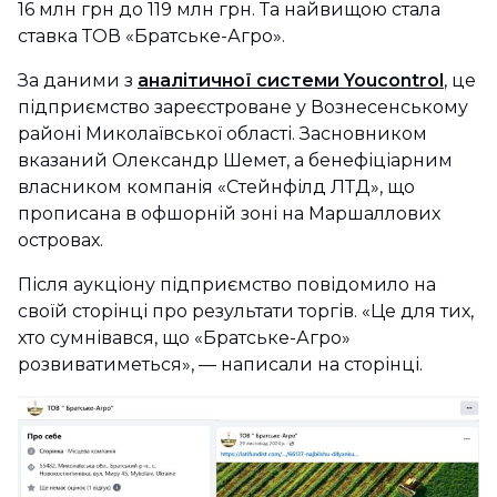
16 млн грн до 119 млн грн. Та найвищою стала
ставка ТОВ «Братське-Агро».
За даними з
аналітичної системи Youcontrol
, це
підприємство зареєстроване у Вознесенському
районі Миколаївської області. Засновником
вказаний Олександр Шемет, а бенефіціарним
власником компанія «Стейнфілд ЛТД», що
прописана в офшорній зоні на Маршаллових
островах.
Після аукціону підприємство повідомило на
своїй сторінці про результати торгів. «Це для тих,
хто сумнівався, що «Братське-Агро»
розвиватиметься», — написали на сторінці.