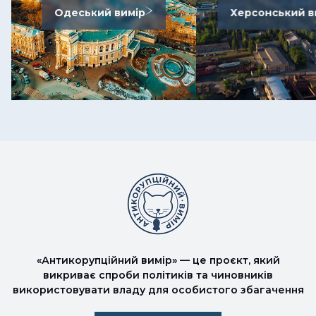
Одеський вимір
Херсонський в
«Антикорупційний вимір» — це проєкт, який
викриває спроби політиків та чиновників
використовувати владу для особистого збагачення