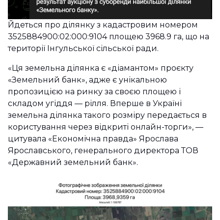
Йдеться про ділянку з кадастровим номером
3525884900:02:000:9104 площею 3968.9 га, що на
території Інгульської сільської ради.
«Ця земельна ділянка є «діамантом» проєкту
«Земельний банк», адже є унікальною
пропозицією на ринку за своєю площею і
складом угіддя — рілля. Вперше в Україні
земельна ділянка такого розміру передається в
користування через відкриті онлайн-торги», —
цитувала «Економічна правда» Ярослава
Ярославського, генерального директора ТОВ
«Державний земельний банк».