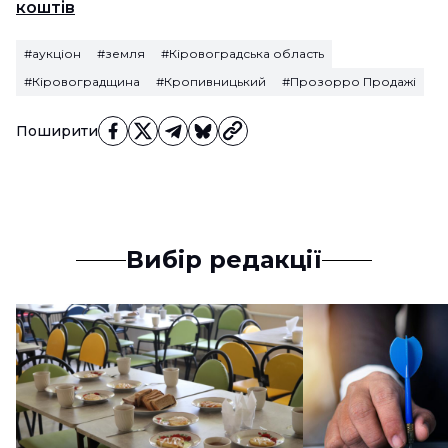
коштів
#аукціон
#земля
#Кіровоградська область
#Кіровоградщина
#Кропивницький
#Прозорро Продажі
Поширити
Вибір редакції