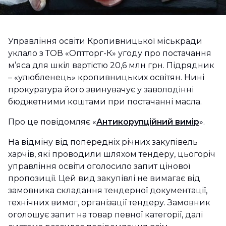
Управління освіти Кропивницької міськради
уклало з ТОВ «Оптторг-К» угоду про постачання
м’яса для шкіл вартістю 20,6 млн грн. Підрядник
– «улюбленець» кропивницьких освітян. Нині
прокуратура його звинувачує у заволодінні
бюджетними коштами при постачанні масла.
Про це повідомляє «
Антикорупційний вимір
».
На відміну від попередніх річних закупівель
харчів, які проводили шляхом тендеру, цьогоріч
управління освіти оголосило запит цінової
пропозиції. Цей вид закупівлі не вимагає від
замовника складання тендерної документації,
технічних вимог, організації тендеру. Замовник
оголошує запит на товар певної категорії, далі