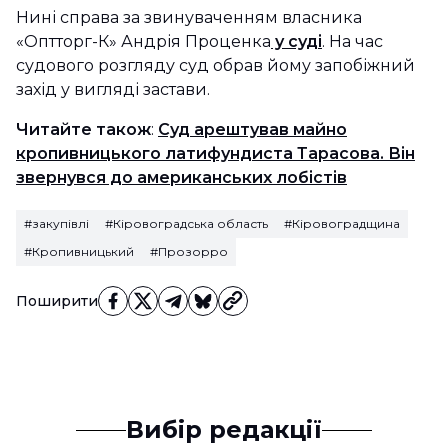
Нині справа за звинуваченням власника
«Оптторг-К» Андрія Проценка
у суді
. На час
судового розгляду суд обрав йому запобіжний
захід у вигляді застави.
Читайте також
:
Суд арештував майно
кропивницького латифундиста Тарасова. Він
звернувся до американських лобістів
#закупівлі
#Кіровоградська область
#Кіровоградщина
#Кропивницький
#Прозорро
Поширити
Вибір редакції