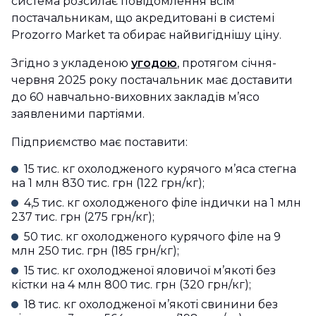
система розсилає повідомлення всім
постачальникам, що акредитовані в системі
Prozorro Market та обирає найвигіднішу ціну.
Згідно з укладеною
угодою
, протягом січня-
червня 2025 року постачальник має доставити
до 60 навчально-виховних закладів м’ясо
заявленими партіями.
Підприємство має поставити:
15 тис. кг охолодженого курячого м’яса стегна
на 1 млн 830 тис. грн (122 грн/кг);
4,5 тис. кг охолодженого філе індички на 1 млн
237 тис. грн (275 грн/кг);
50 тис. кг охолодженого курячого філе на 9
млн 250 тис. грн (185 грн/кг);
15 тис. кг охолодженої яловичої м’якоті без
кістки на 4 млн 800 тис. грн (320 грн/кг);
18 тис. кг охолодженої м’якоті свинини без