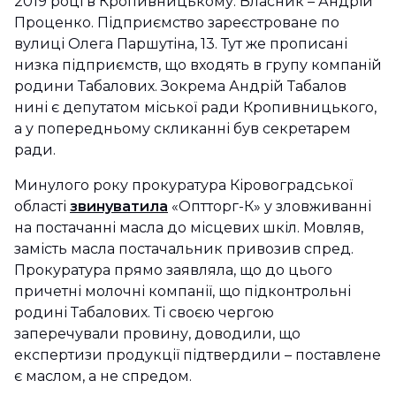
2019 році в Кропивницькому. Власник – Андрій
Проценко. Підприємство зареєстроване по
вулиці Олега Паршутіна, 13. Тут же прописані
низка підприємств, що входять в групу компаній
родини Табалових. Зокрема Андрій Табалов
нині є депутатом міської ради Кропивницького,
а у попередньому скликанні був секретарем
ради.
Минулого року прокуратура Кіровоградської
області
звинуватила
«Оптторг-К» у зловживанні
на постачанні масла до місцевих шкіл. Мовляв,
замість масла постачальник привозив спред.
Прокуратура прямо заявляла, що до цього
причетні молочні компанії, що підконтрольні
родині Табалових. Ті своєю чергою
заперечували провину, доводили, що
експертизи продукції підтвердили – поставлене
є маслом, а не спредом.