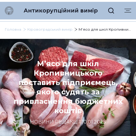
Антикорупційний вимір
Головна
Кіровоградський вимір
М’ясо для шкіл Кропивницького поставить підприємець, якого судять за привласнення бюджетних коштів
М’ясо для шкіл
Кропивницького
поставить підприємець,
якого судять за
привласнення бюджетних
коштів
НОВИНИ РЕДАКЦІЇ
|
10.01.2025