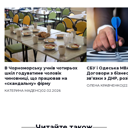
В Чорноморську учнів чотирьох
СБУ і Одеська МВ
шкіл годуватиме чоловік
Договори з бізне
чиновниці, що працював на
звʼязки з ДНР, ро
«скандальну» фірму
ОЛЕНА КРАВЧЕНКО
|
22
КАТЕРИНА МАДЕНС
|
02.02.2026
Читайте також