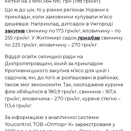
кістки на 3 млн 564 тис. грн (198 грн/кг).
Що ж до цін, то у різних регіонах України є
приклади, коли замовники купували м’ясо
дешевше. Наприклад, дитсадок в Ужгороді
закупив
свинину по 173 грн/кг, яловичину – по
255 грн/кг. У Житомирі садок
придбав
свинину
по 225 грн/кг, яловичину – 270 грн/кг.
Відділ освіти селищної ради на
Дніпропетровщині, який за прикладом
Кропивницького закупив м’ясо для шкіл і
садочків, які, до того ж розташовані в районах,
також зміг зекономити. Так, охолоджене курине
філе обійшлося в 180,9 грн/кг, свинина – 167,4
грн/кг, яловичина – 270 грн/кг, куряче стегно –
113,4 грн/кг.
За інформацією з аналітичної системи
Youcontrol, ТОВ «Оптторг-К» зареєстроване у