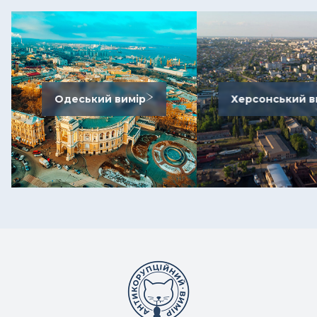
Одеський вимір
Херсонський в