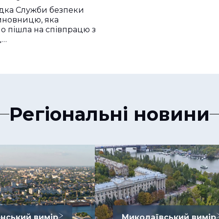
в
дка Служби безпеки
иновницю, яка
о пішла на співпрацю з
д…
Регіональні новини
нський вимір
Миколаївський вимір