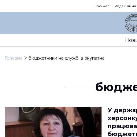
Про нас
Редакційна
Нов
Головна
бюджетники на службі в окупатна
бюдже
У держз
херсонк
працювал
бюджетні