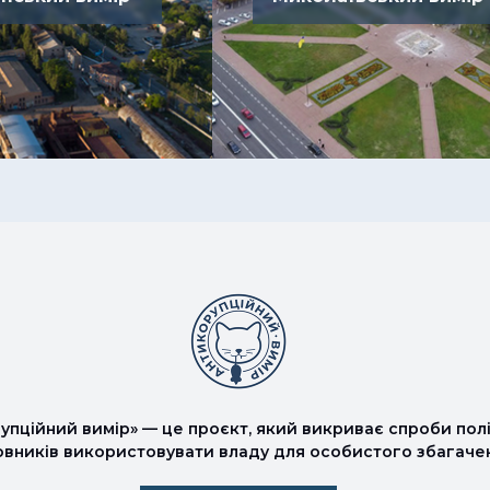
упційний вимір» — це проєкт, який викриває спроби полі
овників використовувати владу для особистого збагаче