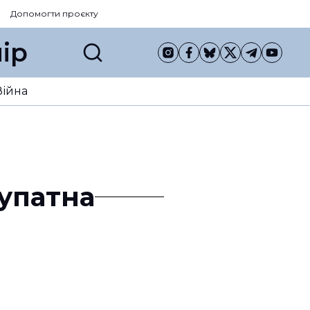
Допомогти проєкту
ір
Війна
упатна