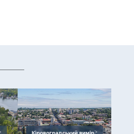
Кіровоградський вимір