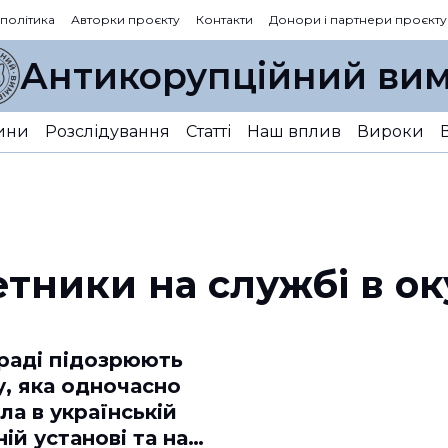
 політика
Авторки проєкту
Контакти
Донори і партнери проєкту
Антикорупційний вим
ини
Розслідування
Статті
Наш вплив
Вироки
тники на службі в ок
раді підозрюють
у, яка одночасно
а в українській
й установі та на