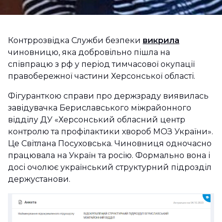
Контррозвідка Служби безпеки
викрила
чиновницю, яка добровільно пішла на
співпрацю з рф у період тимчасової окупації
правобережної частини Херсонської області.
Фігуранткою справи про держзраду виявилась
завідувачка Бериславського міжрайонного
відділу ДУ «Херсонський обласний центр
контролю та профілактики хвороб МОЗ України».
Це Світлана Посуховська. Чиновниця одночасно
працювала на Україн та росію. Формально вона і
досі очолює український структурний підрозділ
держустанови.