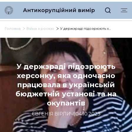
Антикорупційний вимір
Головна
Війна з росією
У держзраді підозрюють херсонку, яка одночасно працювала в українській бюджетній установі та на окупантів
У держзраді підозрюють
херсонку, яка одночасно
працювала в українській
бюджетній установі та на
окупантів
ЄВГЕНІЯ ВІРЛИЧ
|
04.10.2023