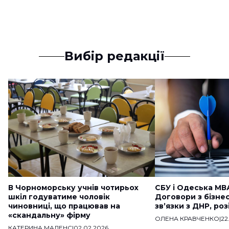
Вибір редакції
В Чорноморську учнів чотирьох
СБУ і Одеська МВ
шкіл годуватиме чоловік
Договори з бізне
чиновниці, що працював на
звʼязки з ДНР, ро
«скандальну» фірму
ОЛЕНА КРАВЧЕНКО
|
22
КАТЕРИНА МАДЕНС
|
02.02.2026