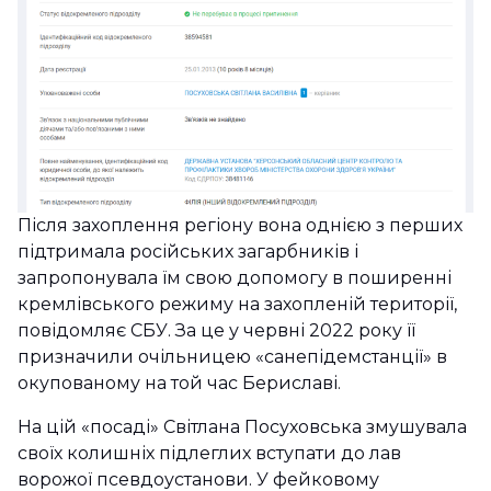
Після захоплення регіону вона однією з перших
підтримала російських загарбників і
запропонувала їм свою допомогу в поширенні
кремлівського режиму на захопленій території,
повідомляє СБУ. За це у червні 2022 року її
призначили очільницею «санепідемстанції» в
окупованому на той час Бериславі.
На цій «посаді» Світлана Посуховська змушувала
своїх колишніх підлеглих вступати до лав
ворожої псевдоустанови. У фейковому