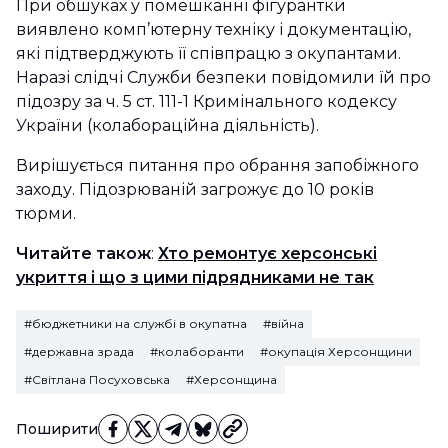
При обшуках у помешканні фігурантки
виявлено комп’ютерну техніку і документацію,
які підтверджують її співпрацю з окупантами.
Наразі слідчі Служби безпеки повідомили їй про
підозру за ч. 5 ст. 111-1 Кримінального кодексу
України (колабораційна діяльність).
Вирішується питання про обрання запобіжного
заходу. Підозрюваній загрожує до 10 років
тюрми.
Читайте також
:
Хто ремонтує херсонські
укриття і що з цими підрядниками не так
#бюджетники на службі в окупатна
#війна
#державна зрада
#колаборанти
#окупація Херсонщини
#Світлана Посуховська
#Херсонщина
Поширити