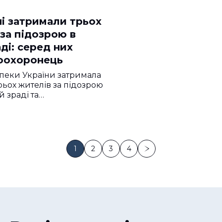
ні затримали трьох
за підозрою в
ді: серед них
оохоронець
пеки України затримала
рьох жителів за підозрою
й зраді та…
1
2
3
4