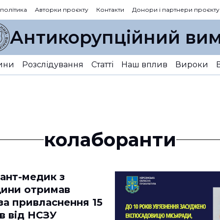
 політика
Авторки проєкту
Контакти
Донори і партнери проєкту
Антикорупційний вим
ини
Розслідування
Статті
Наш вплив
Вироки
колаборанти
ант-медик з
ини отримав
за привласнення 15
в від НСЗУ