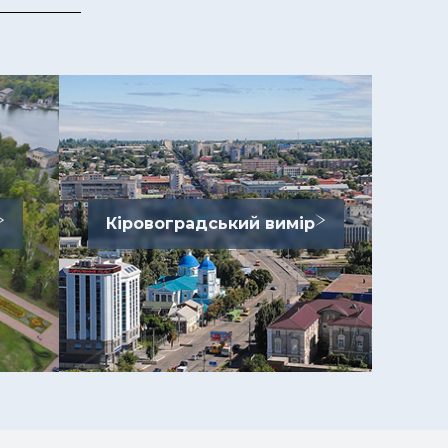
Кіровоградський вимір