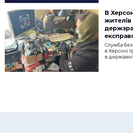
В Херсо
жителів 
держзра
експрав
Служба без
в Херсоні т
в державні