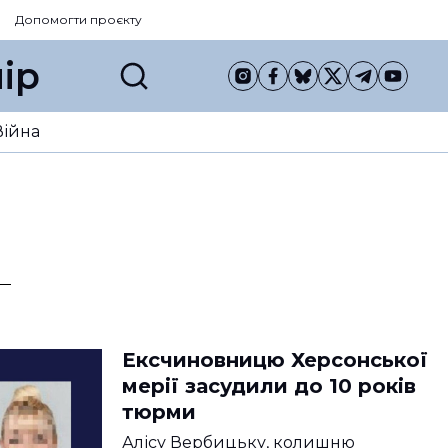
Допомогти проєкту
ір
Війна
Ексчиновницю Херсонської
мерії засудили до 10 років
тюрми
Алісу Вербицьку, колишню