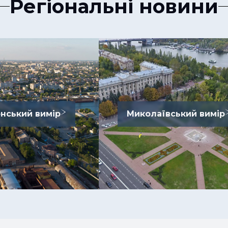
Регіональні новини
нський вимір
Миколаївський вимір