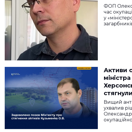
ФОП Олекса
час окупац
у «міністе
загарбникі
Активи 
міністра
Херсонсь
стягнул
Вищий ант
ухвалив рі
Олександр
окупаційно