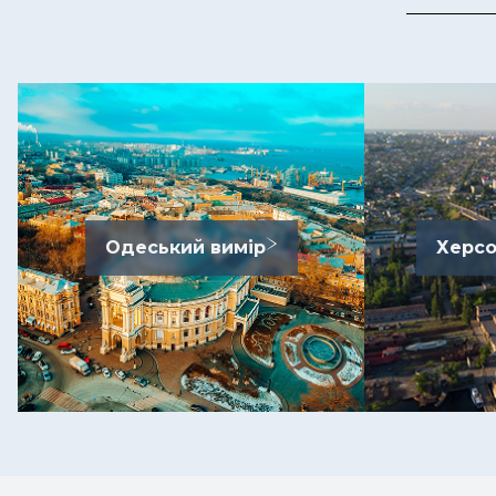
Одеський вимір
Херсо