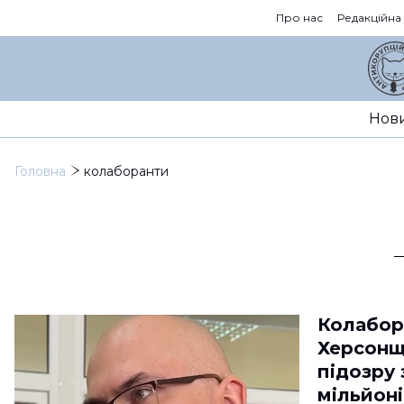
Про нас
Редакційна
Нов
Головна
колаборанти
Колабор
Херсонщ
підозру 
мільйоні