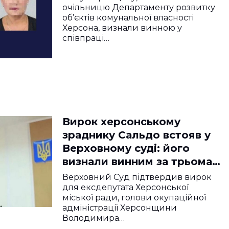
очільницю Департаменту розвитку
об’єктів комунальної власності
Херсона, визнали винною у
співпраці…
Вирок херсонському
зраднику Сальдо встояв у
Верховному суді: його
визнали винним за трьома
статтями
Верховний Суд підтвердив вирок
для ексдепутата Херсонської
міської ради, голови окупаційної
адміністрації Херсонщини
Володимира…