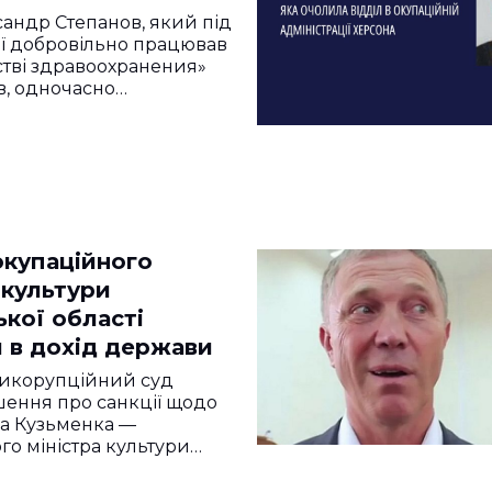
ндр Степанов, який під
ії добровільно працював
рстві здравоохранения»
в, одночасно…
окупаційного
 культури
кої області
и в дохід держави
икорупційний суд
шення про санкції щодо
а Кузьменка —
го міністра культури…