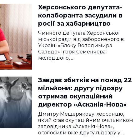
Херсонського депутата-
колаборанта засудили в
росії за хабарництво
Чинного депутата Херсонської
міської ради від забороненого в
Україні «Блоку Володимира
Сальдо» Ігоря Семенчева-
молодшого,…
Завдав збитків на понад 22
мільйони: другу підозру
отримав окупаційний
директор «Асканія-Нова»
Дмитру Мещерякову, херсонцю,
який став окупаційним очільником
заповідника «Асканія-Нова»,
оголосили вже другу підозру у…