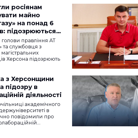
ли росіянам
увати майно
азу» на понад 6
ів: підозрюються
рсонців
 голови правління АТ
» та службовця з
 магістральних
ів Херсона підозрюють
ка з Херсонщини
а підозру в
ційній діяльності
чільниці академічного
держуніверситеті в
очно повідомили про
колабораційній…