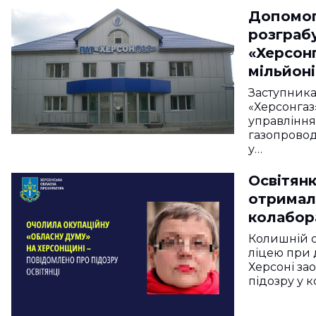
Допомог
розграб
«Херсонг
мільйон
двоє хе
Заступника
«Херсонгаз
управління
газопровод
у…
Освітян
отримал
колабора
Колишній о
ліцею при 
Херсоні за
підозру у 