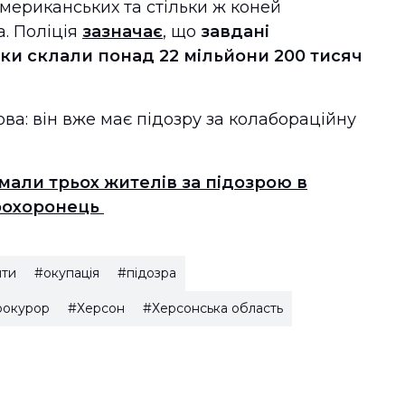
американських та стільки ж коней
. Поліція
зазначає
, що
завдані
ки склали понад 22 мільйони 200 тисяч
ва: він вже має підозру за колабораційну
мали трьох жителів за підозрою в
воохоронець
нти
#окупація
#підозра
рокурор
#Херсон
#Херсонська область