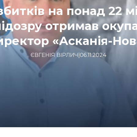
збитків на понад 22 м
підозру отримав окуп
иректор «Асканія-Нов
ЄВГЕНІЯ ВІРЛИЧ
|
06.11.2024