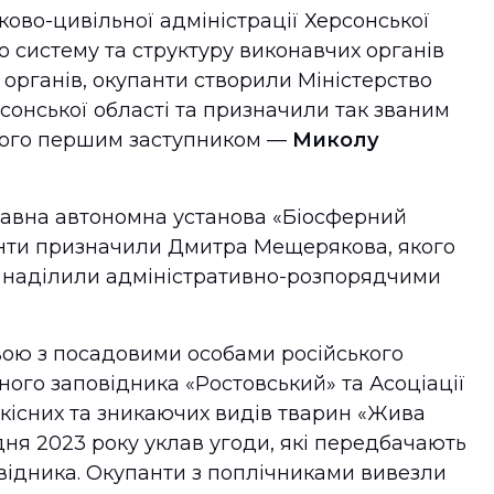
ково-цивільної адміністрації Херсонської
ро систему та структуру виконавчих органів
 органів, окупанти створили Міністерство
рсонської області та призначили так званим
 його першим заступником —
Миколу
авна автономна установа «Біосферний
анти призначили Дмитра Мещерякова, якого
 наділили адміністративно-розпорядчими
ою з посадовими особами російського
го заповідника «Ростовський» та Асоціації
дкісних та зникаючих видів тварин «Жива
дня 2023 року уклав угоди, які передбачають
відника. Окупанти з поплічниками вивезли