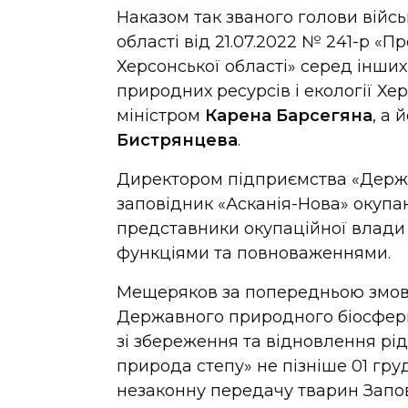
Наказом так званого голови війсь
області від 21.07.2022 № 241-р «П
Херсонської області» серед інших
природних ресурсів і екології Хе
міністром
Карена Барсегяна
, а
Бистрянцева
.
Директором підприємства «Держ
заповідник «Асканія-Нова» окуп
представники окупаційної влади
функціями та повноваженнями.
Мещеряков за попередньою змов
Державного природного біосферно
зі збереження та відновлення рі
природа степу» не пізніше 01 гру
незаконну передачу тварин Запо