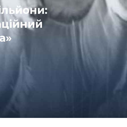
ільйони:
аційний
а»