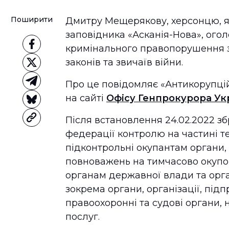
Поширити
Дмитру Мещерякову, херсонцю, я
заповідника «Асканія-Нова», огол
кримінального правопорушення за ч.
законів та звичаїв війни.
Про це повідомляє «Антикорупцій
на сайті
Офісу Генпрокурора Ук
Після встановлення 24.02.2022 
федерації контролю на частині те
підконтрольні окупантам органи,
повноважень на тимчасово окупов
органам державної влади та орг
зокрема органи, організації, під
правоохоронні та судові органи, н
послуг.