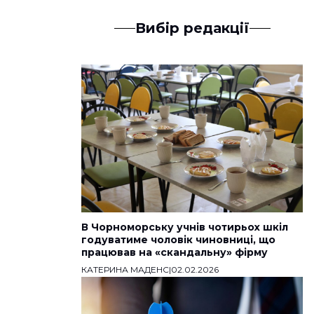
Вибір редакції
В Чорноморську учнів чотирьох шкіл
годуватиме чоловік чиновниці, що
працював на «скандальну» фірму
КАТЕРИНА МАДЕНС
|
02.02.2026