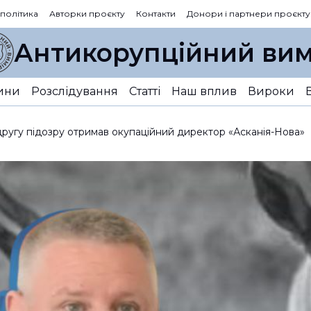
 політика
Авторки проєкту
Контакти
Донори і партнери проєкту
Антикорупційний вим
ини
Розслідування
Статті
Наш вплив
Вироки
 другу підозру отримав окупаційний директор «Асканія-Нова»