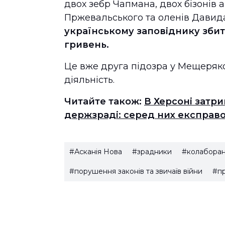
двох зебр Чапмана, двох бізонів 
Пржевальського та оленів Давида
українському заповіднику збит
гривень.
Це вже друга підозра у Мещеряко
діяльність.
Читайте також:
В Херсоні затри
держзраді: серед них експра
#Асканія Нова
#зрадники
#колабора
#порушення законів та звичаїв війни
#п