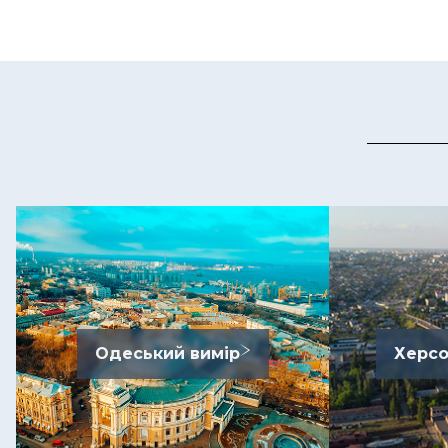
Одеський вимір
Херсо