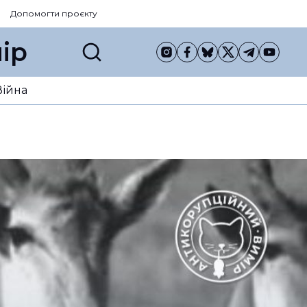
Допомогти проєкту
ір
Війна