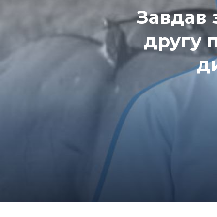
Завдав 
другу 
д