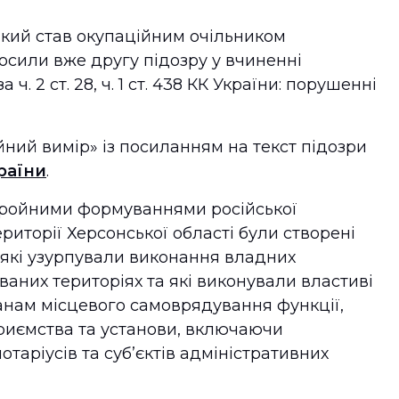
кий став окупаційним очільником
осили вже другу підозру у вчиненні
 2 ст. 28, ч. 1 ст. 438 КК України: порушенні
ний вимір» із посиланням на текст підозри
раїни
.
збройними формуваннями російської
риторії Херсонської області були створені
 які узурпували виконання владних
аних територіях та які виконували властиві
анам місцевого самоврядування функції,
приємства та установи, включаючи
отаріусів та суб’єктів адміністративних