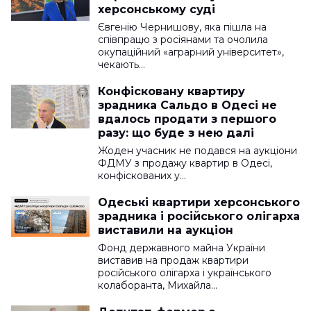
херсонському суді
Євгенію Чернишову, яка пішла на
співпрацю з росіянами та очолила
окупаційний «аграрний університет»,
чекають…
Конфісковану квартиру
зрадника Сальдо в Одесі не
вдалось продати з першого
разу: що буде з нею далі
Жоден учасник не подався на аукціони
ФДМУ з продажу квартир в Одесі,
конфіскованих у…
Одеські квартири херсонського
зрадника і російського олігарха
виставили на аукціон
Фонд державного майна України
виставив на продаж квартири
російського олігарха і українського
колаборанта, Михайла…