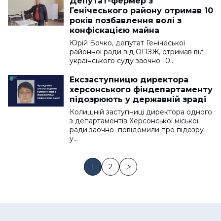
Депутат-фермер з
Генічеського району отримав 10
років позбавлення волі з
конфіскацією майна
Юрій Бочко, депутат Генічеської
районної ради від ОПЗЖ, отримав від
українського суду заочно 10…
Ексзаступницю директора
херсонського фіндепартаменту
підозрюють у державній зраді
Колишній заступниці директора одного
з департаментів Херсонської міської
ради заочно повідомили про підозру
у…
1
2