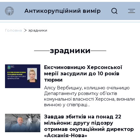
Антикорупційний вимір
Головна
зрадники
зрадники
Ексчиновницю Херсонської
мерії засудили до 10 років
тюрми
Алісу Вербицьку, колишню очільницю
Департаменту розвитку об’єктів
комунальної власності Херсона, визнали
винною у співпраці…
Завдав збитків на понад 22
мільйони: другу підозру
отримав окупаційний директор
«Асканія-Нова»