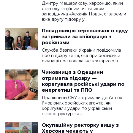
Дмитру Мещерякову, херсонцю, який
став окупаційним очільником
заповідника «Асканія-Нова», оголосили
вже другу підозру у…
Посадовицю херсонського суду
затримали за співпрацю з
росіянами
Служба безпеки України повідомила
про підозру жінці, яка при російській
окупації працювала інспекторкою в…
Чиновниця з Одещини
отримала підозру —
корегувала російські удари по
енергетиці та ППО
Працівники СБУ затримали дев’ятьох
ймовірних російських агентів, які
коригували удари по українській
інфраструктурі та…
Окупаційну ректорку вишу з
Херсона чекають у