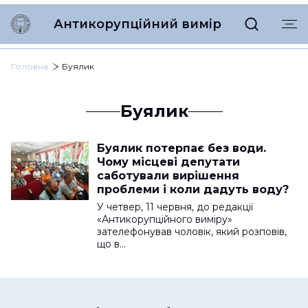
Антикорупційний вимір
Головна
Буялик
Буялик
Буялик потерпає без води.
Чому місцеві депутати
саботували вирішення
проблеми і коли дадуть воду?
У четвер, 11 червня, до редакції
«Антикорупційного виміру»
зателефонував чоловік, який розповів,
що в…