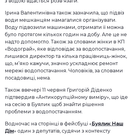
з водою вдасться розвʼязати.
Ірина Валентинівна також зазначила, що підвіз
води мешканцям намагалися організувати.
Воду підвозили машинами, отримати її можна
було протягом кількох годин на добу. Але це не
надто допомогло. Також за словами жінки в КП
«Водограй», яке відповідає за водопостачання,
лишився директор та кілька працівниць-жінок,
що, мʼяко кажучи, значно ускладнює ремонт
мережі водопостачання. Чоловіків, за словами
посадовиці, нема.
Також ввечері 11 червня Григорій Діденко
підтвердив «Антикорупційному виміру», що їде
на сесію в Буялик щоб знайти рішення
проблеми з водопостачанням.
Водночас на сторінці в фейсбуці «
Буялик Наш
Дім
» один з депутатів, судячи з контексту