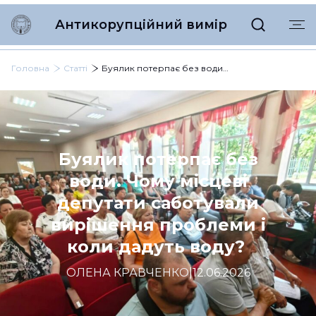
Антикорупційний вимір
Головна
Статті
Буялик потерпає без води. Чому місцеві депутати саботували вирішення проблеми і коли дадуть воду?
Буялик потерпає без
води. Чому місцеві
депутати саботували
вирішення проблеми і
коли дадуть воду?
ОЛЕНА КРАВЧЕНКО
|
12.06.2026