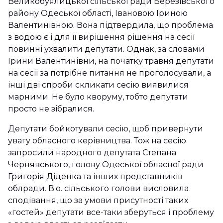
Великобуялицької сільської ради Березівського
району Одеської області, Івановою Іриною
Валентинівною. Вона підтвердила, що проблема
з водою є і для її вирішення рішення на сесії
повинні ухвалити депутати. Однак, за словами
Ірини Валентинівни, на початку травня депутати
на сесії за потрібне питання не проголосували, а
інші дві спроби скликати сесію виявилися
марними. Не було кворуму, тобто депутати
просто не зібралися.
Депутати бойкотували сесію, щоб привернути
увагу обласного керівництва. Тож на сесію
запросили народного депутата Степана
Чернявського, голову Одеської обласної ради
Григорія Діденка та інших представників
облради. В.о. сільського голови висловила
сподівання, що за умови присутності таких
«гостей» депутати все-таки зберуться і проблему