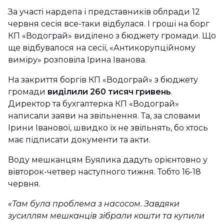
За участі нардепа і представників облради 12
червня сесія все-таки відбулася. І гроші на борг
КП «Водограй» виділено з бюджету громади. Що
ще відбувалося на сесії, «Антикорупційному
виміру» розповіла Ірина Іванова.
На закриття боргів КП «Водограй» з бюджету
громади
виділили 260 тисяч гривень
.
Директор та бухгалтерка КП «Водограй»
написали заяви на звільнення. Та, за словами
Ірини Іванової, швидко їх не звільнять, бо хтось
має підписати документи та акти.
Воду мешканцям Буялика дадуть орієнтовно у
вівторок-четвер наступного тижня. Тобто 16-18
червня.
«Там була проблема з насосом. Завдяки
зусиллям мешканців зібрали кошти та купили