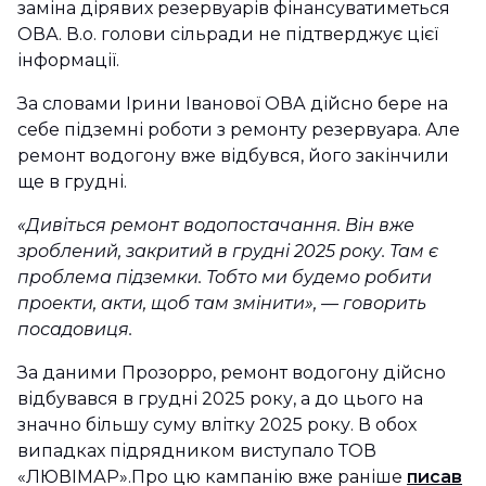
заміна дірявих резервуарів фінансуватиметься
ОВА. В.о. голови сільради не підтверджує цієї
інформації.
За словами Ірини Іванової ОВА дійсно бере на
себе підземні роботи з ремонту резервуара. Але
ремонт водогону вже відбувся, його закінчили
ще в грудні.
«Дивіться ремонт водопостачання. Він вже
зроблений, закритий в грудні 2025 року. Там є
проблема підземки. Тобто ми будемо робити
проекти, акти, щоб там змінити»,
—
говорить
посадовиця.
За даними Прозорро, ремонт водогону дійсно
відбувався в грудні 2025 року, а до цього на
значно більшу суму влітку 2025 року. В обох
випадках підрядником виступало ТОВ
«ЛЮВІМАР».Про цю кампанію вже раніше
писав