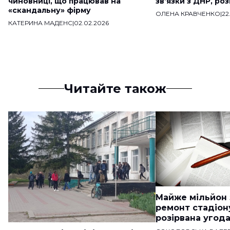
чиновниці, що працював на
звʼязки з ДНР, ро
«скандальну» фірму
ОЛЕНА КРАВЧЕНКО
|
22
КАТЕРИНА МАДЕНС
|
02.02.2026
Читайте також
Майже мільйон 
ремонт стадіон
розірвана угод