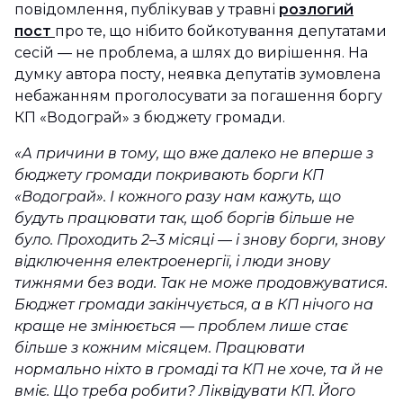
повідомлення, публікував у травні
розлогий
пост
про те, що нібито бойкотування депутатами
сесій — не проблема, а шлях до вирішення. На
думку автора посту, неявка депутатів зумовлена
небажанням проголосувати за погашення боргу
КП «Водограй» з бюджету громади.
«А причини в тому, що вже далеко не вперше з
бюджету громади покривають борги КП
«Водограй». І кожного разу нам кажуть, що
будуть працювати так, щоб боргів більше не
було. Проходить 2–3 місяці — і знову борги, знову
відключення електроенергії, і люди знову
тижнями без води. Так не може продовжуватися.
Бюджет громади закінчується, а в КП нічого на
краще не змінюється — проблем лише стає
більше з кожним місяцем. Працювати
нормально ніхто в громаді та КП не хоче, та й не
вміє. Що треба робити? Ліквідувати КП. Його