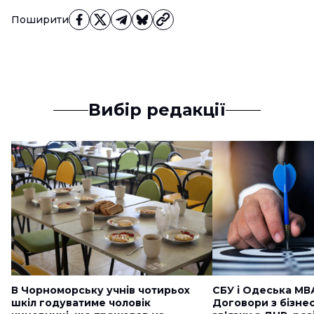
Поширити
Вибір редакції
В Чорноморську учнів чотирьох
СБУ і Одеська МВ
шкіл годуватиме чоловік
Договори з бізне