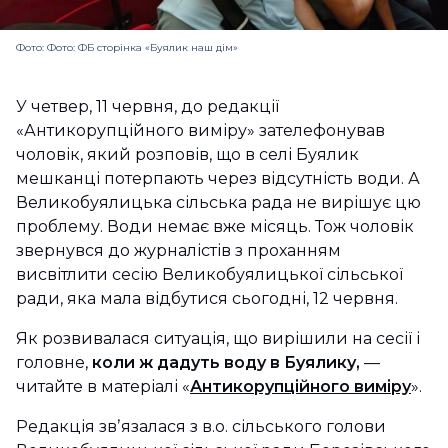
Фото: Фото: ФБ сторінка «Буялик наш дім»
У четвер, 11 червня, до редакції
«Антикорупційного виміру» зателефонував
чоловік, який розповів, що в селі Буялик
мешканці потерпають через відсутність води. А
Великобуялицька сільська рада не вирішує цю
проблему. Води немає вже місяць. Тож чоловік
звернувся до журналістів з проханням
висвітлити сесію Великобуялицької сільської
ради, яка мала відбутися сьогодні, 12 червня.
Як розвивалася ситуація, що вирішили на сесії і
головне,
коли ж дадуть воду в Буялику,
—
читайте в матеріалі «
Антикорупційного виміру
».
Редакція звʼязалася з в.о. сільського голови