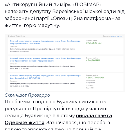
«Антикорупційний вимір». «ЛЮВІМАР»
належить депутату Березівської міської ради від
забороненої партії «Опозиційна платформа – за
життя» Ігорю Марутіну.
Скриншот Прозорро
Проблеми з водою в Буялику виникають
регулярно. Про відсутність води у частині
селища Буялик ще в лютому
писала газета
Одеське життя
. Зазначалося, що перебої з
водою трапляються вже не перший рік.