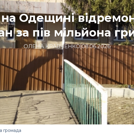
і на Одещині відремо
ан за пів мільйона гр
ОЛЕНА КРАВЧЕНКО
|
08.06.2026
на громада