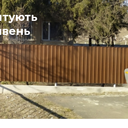
нтують
ивень