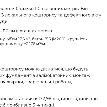
вить близько 110 погонних метрів. Він
. З локального кошторису та дефектного акту
уди.
 110 пм (погонних метрів).
: об’єм 17,6 м³, бетон В15 (М200), крупність
ундаменту ~0,176 м³/м.
 кошторису можна дізнатися, що будуть
их фундаментів залізобетонних, монтаж
ня хвіртки, зварювальні роботи,
орисом становить 172,98 людино-години, що
осіб приблизно 3–4 тижні.