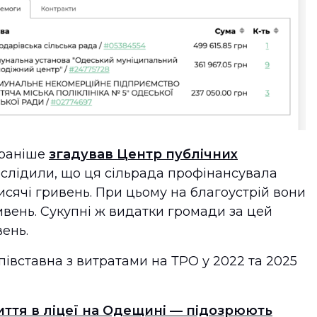
 раніше
згадував Центр публічних
дослідили, що ця сільрада профінансувала
тисячі гривень. При цьому на благоустрій вони
ивень. Сукупні ж видатки громади за цей
вень.
півставна з витратами на ТРО у 2022 та 2025
иття в ліцеї на Одещині — підозрюють