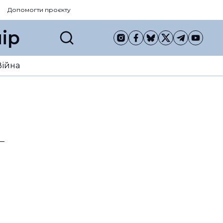
Допомогти проєкту
ір
Війна