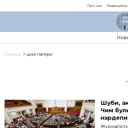
Про нас
Редакційна
Нов
Головна
цінні папери
Шуби, ак
Чим були
нардепи
Журналісти