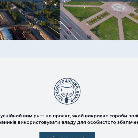
упційний вимір» — це проєкт, який викриває спроби полі
овників використовувати владу для особистого збагаче