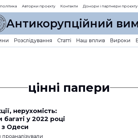
 політика
Авторки проєкту
Контакти
Донори і партнери проєкту
Антикорупційний вим
ини
Розслідування
Статті
Наш вплив
Вироки
цінні папери
ції, нерухомість:
 багаті у 2022 році
 з Одеси
 проаналізували