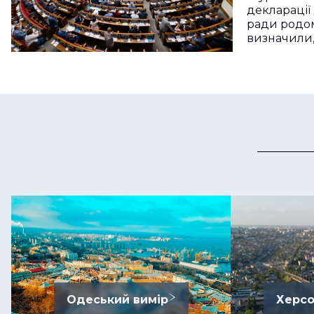
декларації
ради родом
визначили
Одеський вимір
Херсо