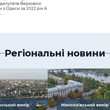
 депутатів Верховної
 з Одеси за 2022 рік й
,…
Регіональні новини
нський вимір
Миколаївський вимір