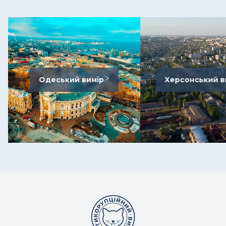
Одеський вимір
Херсонський в