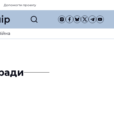
Допомогти проєкту
ір
Війна
 ради