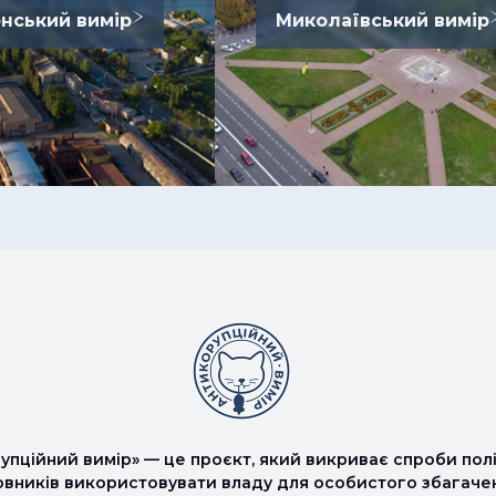
нський вимір
Миколаївський вимір
упційний вимір» — це проєкт, який викриває спроби полі
овників використовувати владу для особистого збагаче