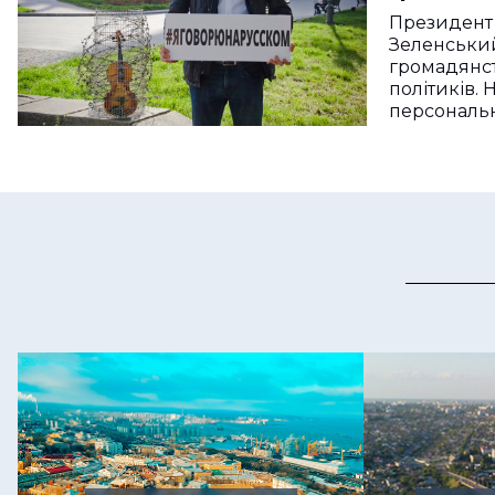
Президент
Зеленськи
громадянст
політиків. 
персональн