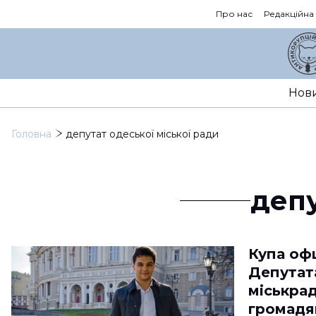
Про нас
Редакційна
Нов
Головна
депутат одеської міської ради
депу
Купа офш
Депутат
міськра
громадя