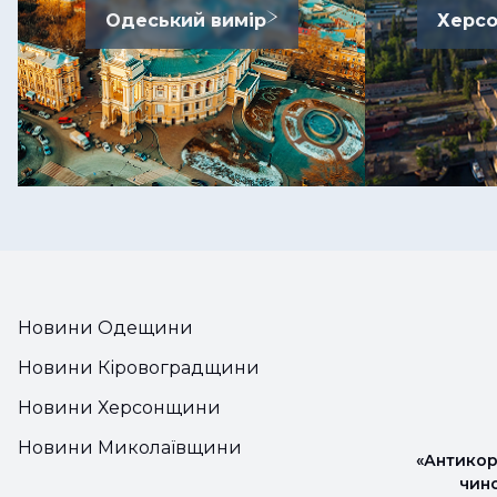
Одеський вимір
Херсо
Новини Одещини
Новини Кіровоградщини
Новини Херсонщини
Новини Миколаївщини
«Антикор
чин