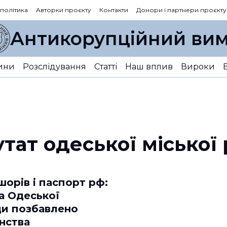
 політика
Авторки проєкту
Контакти
Донори і партнери проєкту
Антикорупційний вим
ини
Розслідування
Статті
Наш вплив
Вироки
тат одеської міської
орів і паспорт рф:
а Одеської
ди позбавлено
нства