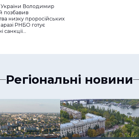
 України Володимир
й позбавив
ва низку проросійських
Наразі РНБО готує
і санкції…
Регіональні новини