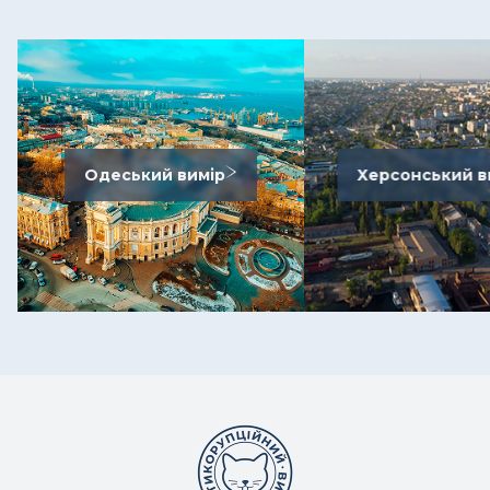
Одеський вимір
Херсонський в