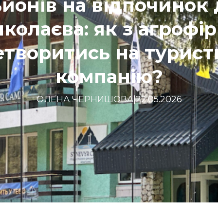
ьйонів на відпочинок 
колаєва: як з агрофі
етворитись на турист
компанію?
ОЛЕНА ЧЕРНИШОВА
|
22.05.2026