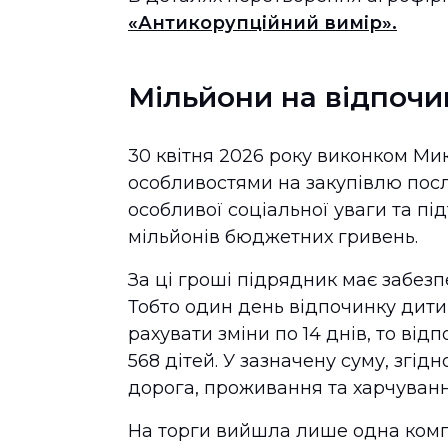
«Антикорупційний вимір».
Мільйони на відпочи
30 квітня 2026 року виконком Ми
особливостями на закупівлю послу
особливої соціальної уваги та під
мільйонів бюджетних гривень.
За ці гроші підрядник має забезп
Тобто один день відпочинку дити
рахувати зміни по 14 днів, то в
568 дітей. У зазначену суму, згі
дорога, проживання та харчуванн
На торги вийшла лише одна компа