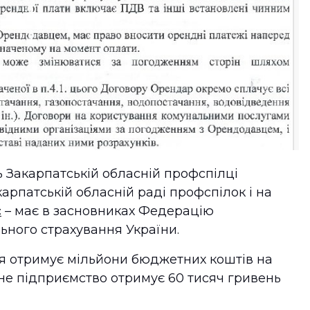
 Закарпатській обласній профспілці
карпатській обласній раді профспілок і на
є
– має в засновниках Федерацію
льного страхування України.
ія отримує мільйони бюджетних коштів на
вне підприємство отримує 60 тисяч гривень