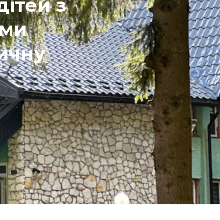
дітей з
рми
ичну