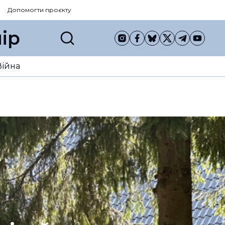
Допомогти проєкту
ір
Війна