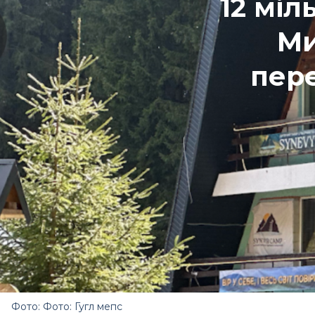
12 міл
Ми
пер
Фото: Фото: Гугл мепс