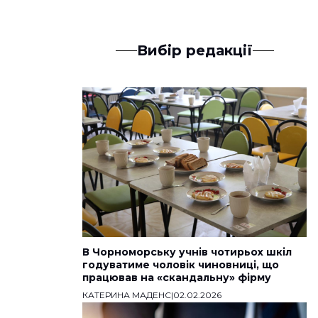
Вибір редакції
В Чорноморську учнів чотирьох шкіл
годуватиме чоловік чиновниці, що
працював на «скандальну» фірму
КАТЕРИНА МАДЕНС
|
02.02.2026