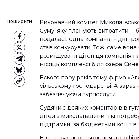
Поширити
Виконавчий комітет Миколаївської
Суму, яку планують витратити, – б
подалась одна компанія – дніпро
став конкурувати. Тож, саме вон
розміщувати дітей ця компанія п
місяць комплексі біля озера Сине
Всього пару років тому фірма «А
сільському господарстві. А зараз 
забезпечуючи турпослуги.
Судячи з деяких коментарів в гугл
дітей з миколаївщини, які потреб
підтримки, за бюджетний кошт в 
В деталях перетворення агрофір