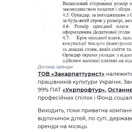
Договір оренди
ТОВ «Закарпаттурист»
належить
працівників культури України, За
99% ПАТ
«Укрпрофтур».
Останн
професійних спілок і Фонд соціа
Виходить, поки приватна компан
відпочинок дітей, по суті, держа
оренди на місяць.