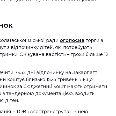
нок
колаївської міської ради
оголосив
торги з
г з відпочинку дітей, які потребують
тримки. Очікувана вартість – трохи більше 12
ечити 7952 дні відпочинку на Закарпатті.
ни коштує близько 1525 гривень. Якщо
ідпочинок за бюджетний кошт мають отримати
дно з тендерною документацією, входить
я дітей.
нія – ТОВ «Агротрансгрупа». З нею