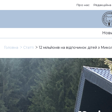
Про нас
Редакційна
Нов
Головна
Статті
12 мільйонів на відпочинок дітей з Мик