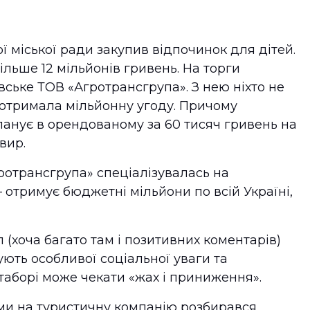
 міської ради закупив відпочинок для дітей.
ільше 12 мільйонів гривень. На торги
вське ТОВ «Агротрансгрупа». З нею ніхто не
а отримала мільйонну угоду. Причому
ланує в орендованому за 60 тисяч гривень на
вир.
гротрансгрупа» спеціалізувалась на
– отримує бюджетні мільйони по всій Україні,
 (хоча багато там і позитивних коментарів)
ують особливої соціальної уваги та
таборі може чекати «жах і приниження».
ми на туристичну компанію розбирався