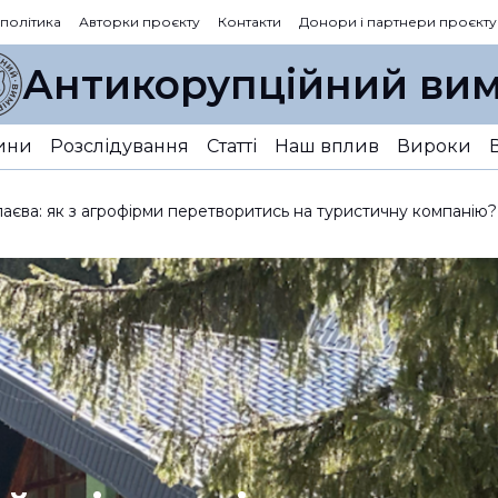
 політика
Авторки проєкту
Контакти
Донори і партнери проєкту
Антикорупційний вим
ини
Розслідування
Статті
Наш вплив
Вироки
олаєва: як з агрофірми перетворитись на туристичну компанію?