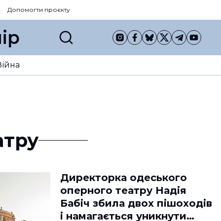
Допомогти проєкту
ір
Війна
атру
Директорка одеського
оперного театру Надія
Бабіч збила двох пішоходів
і намагається уникнути