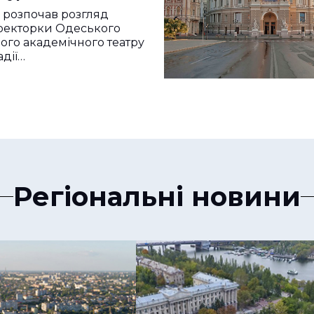
 етапі
е розпочав розгляд
ування
ректорки Одеського
ого академічного театру
адії…
Регіональні новини