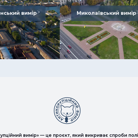
нський вимір
Миколаївський вимір
упційний вимір» — це проєкт, який викриває спроби полі