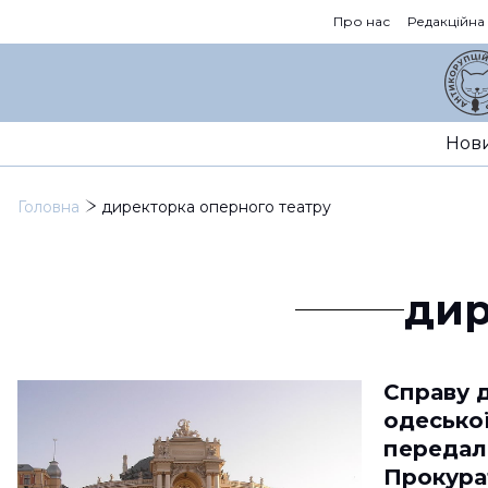
Про нас
Редакційна
Нов
Головна
директорка оперного театру
дир
Справу 
одеської
передали
Прокурат