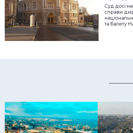
на якому
Суд досі н
розслід
справи ди
національн
та балету Н