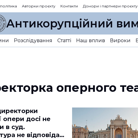
 політика
Авторки проєкту
Контакти
Донори і партнери проєкту
Антикорупційний вим
ини
Розслідування
Статті
Наш вплив
Вироки
екторка оперного те
директорки
 опери досі не
 в суд.
ура не відповідає,