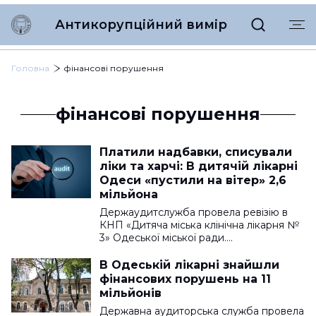
Антикорупційний вимір
Головна
фінансові порушення
фінансові порушення
Платили надбавки, списували
ліки та харчі: В дитячій лікарні
Одеси «пустили на вітер» 2,6
мільйона
Держаудитслужба провела ревізію в
КНП «Дитяча міська клінічна лікарня №
3» Одеської міської ради.…
В Одеській лікарні знайшли
фінансових порушень на 11
мільйонів
Державна аудиторська служба провела