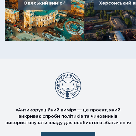
Одеський вимір
Херсонський в
«Антикорупційний вимір» — це проєкт, який
викриває спроби політиків та чиновників
використовувати владу для особистого збагачення