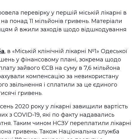
вела перевірку у першій міській лікарні в
на понад 11 мільйонів гривень. Матеріали
нцям й вжили заходів щодо відшкодування
ба
, в «Міській клінічній лікарні №1» Одеської
шень у фінансовому плані, зокрема щодо
лату зайвого ЄСВ на суму в 7,6 мільйона
нарахували компенсацію за невикористану
ого звільнення і сплатили за це єдиного
тисячі гривень.
сень 2020 року у лікарні завищили вартість
их з COVID-19, які по факту надавались
тня. Таким чином НСЗУ переплатили лікарні
йона гривень. Також Національна служба