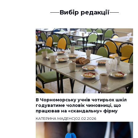
Вибір редакції
В Чорноморську учнів чотирьох шкіл
годуватиме чоловік чиновниці, що
працював на «скандальну» фірму
КАТЕРИНА МАДЕНС
|
02.02.2026