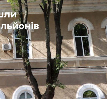
йшли
ільйонів