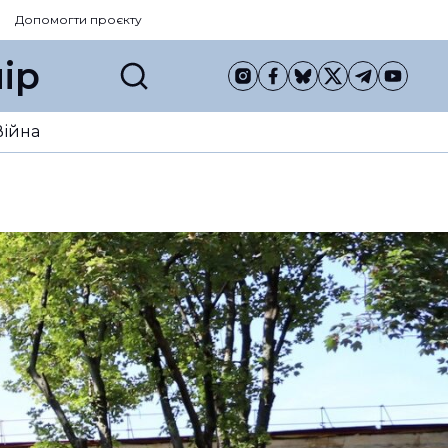
Допомогти проєкту
ір
Війна