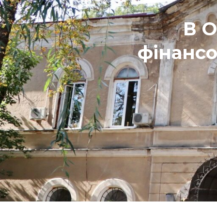
В О
фінансо