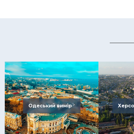
Одеський вимір
Херсо