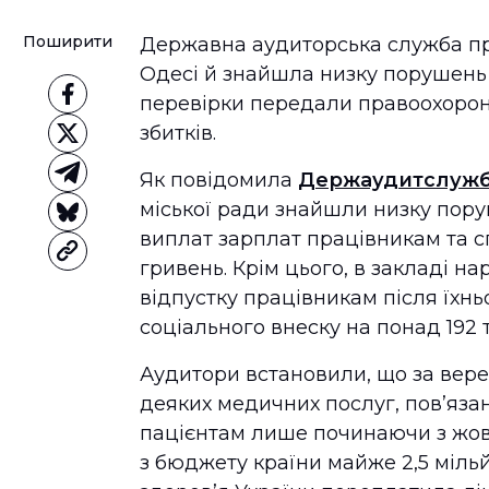
Поширити
Державна аудиторська служба про
Одесі й знайшла низку порушень 
перевірки передали правоохоро
збитків.
Як повідомила
Держаудитслуж
міської ради знайшли низку пору
виплат зарплат працівникам та сп
гривень. Крім цього, в закладі 
відпустку працівникам після їхнь
соціального внеску на понад 192 
Аудитори встановили, що за вере
деяких медичних послуг, пов’язан
пацієнтам лише починаючи з жов
з бюджету країни майже 2,5 міль