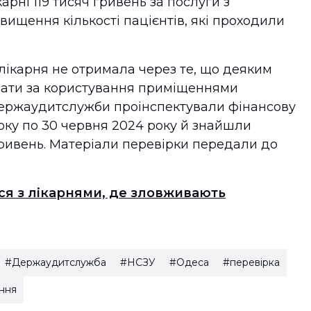
арні 119 тисяч гривень за послуги з
вищення кількості пацієнтів, які проходили
 лікарня не отримала через те, що деяким
лати за користування приміщеннями
ержаудитслужби проінспектували фінансову
 року по 30 червня 2024 року й знайшли
гривень. Матеріали перевірки передали до
ся з лікарнями, де зловживають
#Держаудитслужба
#НСЗУ
#Одеса
#перевірка
ння