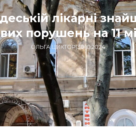
деській лікарні зна
вих порушень на 11 м
ОЛЬГА ЦИКТОР
|
30.10.2024