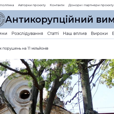
 політика
Авторки проєкту
Контакти
Донори і партнери проєкту
Антикорупційний вим
ини
Розслідування
Статті
Наш вплив
Вироки
х порушень на 11 мільйонів