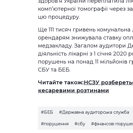
здоров’я України переплатила лік
комп’ютерної томографії через за
цю процедуру.
Ще 111 тисяч гривень комунальна
орендарям знижувала ставку оп
медзакладу. Загалом аудитори Д
діяльність лікарні з 1 січня 2020
порушень на понад 11 мільйонів 
СБУ та БЕБ.
Читайте також:
НСЗУ розбереть
кесаревими розтинами
#БЕБ
#Державна аудиторська служба
#порушення
#сбу
#фінансові поруше