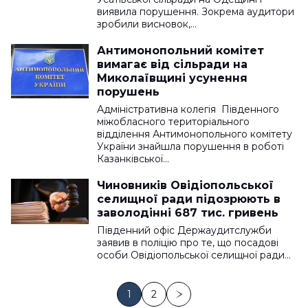
виявила порушення. Зокрема аудитори
зробили висновок,…
Антимонопольний комітет
вимагає від сільради на
Миколаївщині усунення
порушень
Адміністративна колегія Південного
міжобласного територіального
відділення Антимонопольного комітету
України знайшла порушення в роботі
Казанківської…
Чиновників Овідіопольської
селищної ради підозрюють в
заволодінні 687 тис. гривень
Південний офіс Держаудитслужби
заявив в поліцію про те, що посадові
особи Овідіопольської селищної ради…
1
2