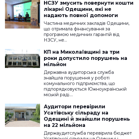
НСЗУ змусить повернути кошти
лікарні Одещини, які не
надають повної допомоги
Частина медичних закладів Одещини,
що отримала фінансування за
програмою медичних гарантій від
НЗСУ, не…
КП на Миколаївщині за три
роки допустило порушень на
мільйон
Державна аудиторська служба
знайшла порушення у роботі
комунального підприємства, що
підпорядковується Южноукраїнській
міській раді.…
Аудитори перевірили
Усатівську сільраду на
Одещині й знайшли порушень
на 22 мільйона
Держаудитслужба перевірила бюджет
Усатівської сільради на Одещині і