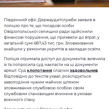
Південний офіс Держаудитслужби заявив в
поліцію про те, що посадові особи
Овідіопольської селищної ради здійснили
фінансові порушення, що призвели до втрат, у
загальній сумі 687,43 тис. грн. Зловживання
знайшли у ремонтах укриттів в закладах освіти.
Поліція отримала доступ до документів, вивчила
їх та попросила суд накласти на ці документи
арешт. Суд
клопотання
слідчих
задовольнив
.
Відповідно до текстів ухвал, розслідується
заволодіння чужим майном шляхом
зловживання службовою особою своїм
службовим становищем вчинене в умовах
воєнного стану.