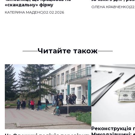
«скандальну» фірму
ОЛЕНА КРАВЧЕНКО
|
22
КАТЕРИНА МАДЕНС
|
02.02.2026
Читайте також
Реконструкція п
Миколаївщині: 