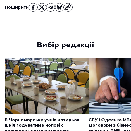
Поширити
Вибір редакції
В Чорноморську учнів чотирьох
СБУ і Одеська МВ
шкіл годуватиме чоловік
Договори з бізне
чиновниці, що працював на
звʼязки з ДНР, ро