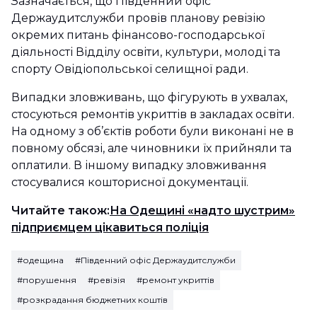
Зазначається, що Південний офіс
Держаудитслужби провів планову ревізію
окремих питань фінансово-господарської
діяльності Відділу освіти, культури, молоді та
спорту Овідіопольської селищної ради.
Випадки зловживань, що фігурують в ухвалах,
стосуються ремонтів укриттів в закладах освіти.
На одному з об’єктів роботи були виконані не в
повному обсязі, але чиновники їх прийняли та
оплатили. В іншому випадку зловживання
стосувалися кошторисної документації.
Читайте також:
На Одещині «надто шустрим»
підприємцем цікавиться поліція
#одещина
#Південний офіс Держаудитслужби
#порушення
#ревізія
#ремонт укриттів
#розкрадання бюджетних коштів