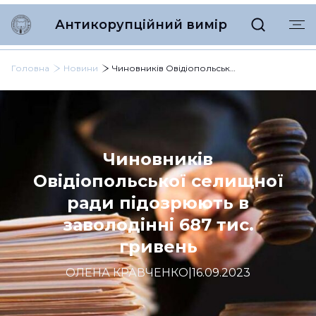
Антикорупційний вимір
Головна
Новини
Чиновників Овідіопольської селищної ради підозрюють в заволодінні 687 тис. гривень
Чиновників
Овідіопольської селищної
ради підозрюють в
заволодінні 687 тис.
гривень
ОЛЕНА КРАВЧЕНКО
|
16.09.2023