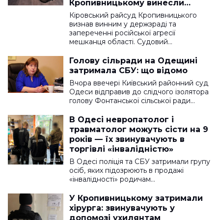
Кропивницькому винесли
вирок
Кіровський райсуд Кропивницького
визнав винним у держзраді та
запереченні російської агресії
мешканця області. Судовий…
Голову сільради на Одещині
затримала СБУ: що відомо
Вчора ввечері Київський районний суд
Одеси відправив до слідчого ізолятора
голову Фонтанської сільської ради…
В Одесі невропатолог і
травматолог можуть сісти на 9
років — їх звинувачують в
торгівлі «інвалідністю»
В Одесі поліція та СБУ затримали групу
осіб, яких підозрюють в продажі
«інвалідності» родичам…
У Кропивницькому затримали
хірурга: звинувачують у
допомозі ухилянтам