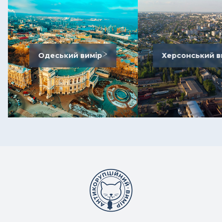
Одеський вимір
Херсонський в