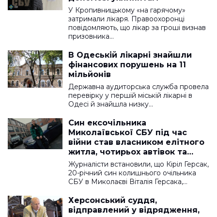
У Кропивницькому «на гарячому»
затримали лікаря. Правоохоронці
повідомляють, що лікар за гроші визнав
призовника…
В Одеській лікарні знайшли
фінансових порушень на 11
мільйонів
Державна аудиторська служба провела
перевірку у першій міській лікарні в
Одесі й знайшла низку…
Син ексочільника
Миколаївської СБУ під час
війни став власником елітного
житла, чотирьох автівок та
численних активів, —
Журналісти встановили, що Кіріл Герсак,
розслідування
20-річний син колишнього очільника
СБУ в Миколаєві Віталія Герсака,…
Херсонський суддя,
відправлений у відрядження,