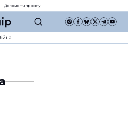
Допомогти проєкту
ір
Війна
а