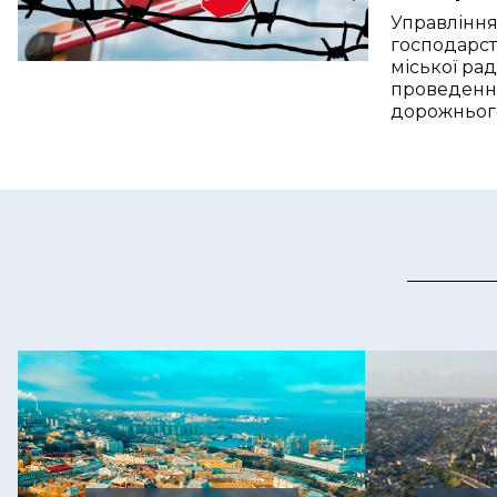
підприє
Управлінн
російсь
господарс
міської ра
проведенн
дорожньог