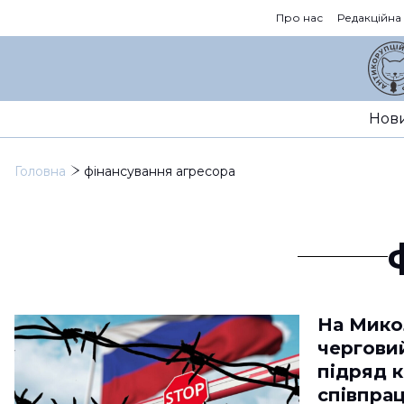
Про нас
Редакційна
Нов
Головна
фінансування агресора
На Мико
чергови
підряд к
співпра