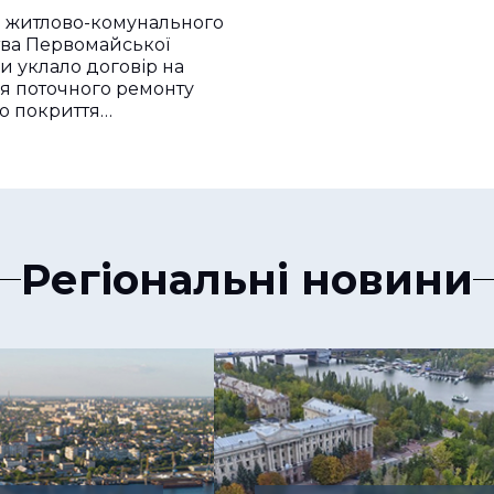
мством з
я житлово-комунального
ким власником
тва Первомайської
ди уклало договір на
я поточного ремонту
о покриття…
Регіональні новини