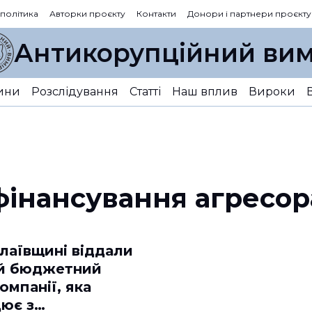
 політика
Авторки проєкту
Контакти
Донори і партнери проєкту
Антикорупційний вим
ини
Розслідування
Статті
Наш вплив
Вироки
фінансування агресор
лаївщині віддали
й бюджетний
омпанії, яка
цює з