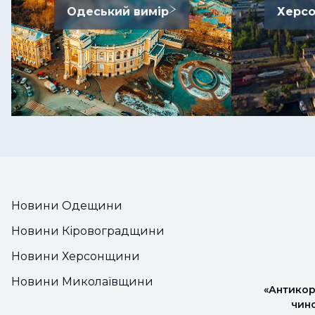
Одеський вимір
Херсо
Новини Одещини
Новини Кіровоградщини
Новини Херсонщини
Новини Миколаївщини
«Антикор
чин