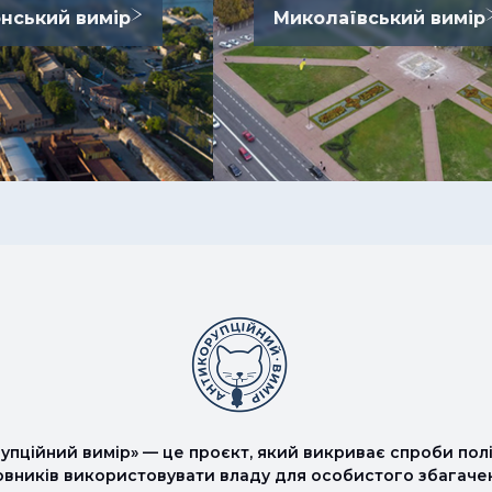
нський вимір
Миколаївський вимір
упційний вимір» — це проєкт, який викриває спроби полі
овників використовувати владу для особистого збагаче