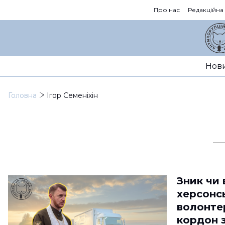
Про нас
Редакційна
Нов
Головна
Ігор Семеніхін
Зник чи 
херсонс
волонте
кордон 