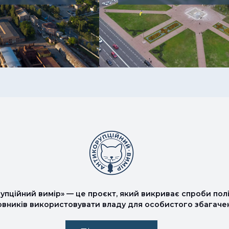
упційний вимір» — це проєкт, який викриває спроби полі
овників використовувати владу для особистого збагаче