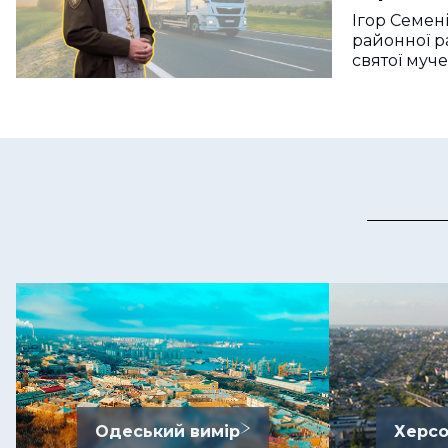
Ігор Семені
районної р
святої муче
Одеський вимір
Херсо