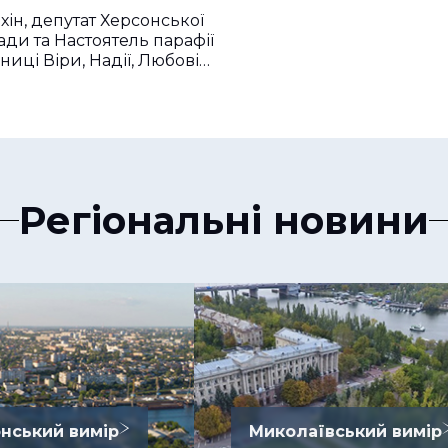
хін, депутат Херсонської
ади та Настоятель парафії
ниці Віри, Надії, Любові…
Регіональні новини
нський вимір
Миколаївський вимір