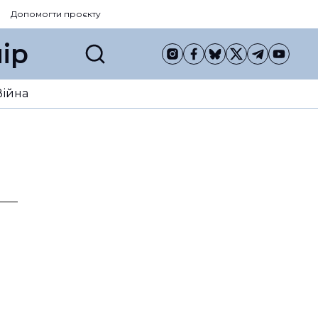
Допомогти проєкту
ір
Війна