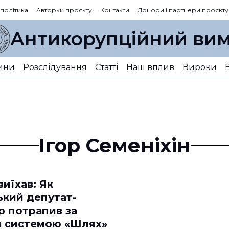
 політика
Авторки проєкту
Контакти
Донори і партнери проєкту
Антикорупційний вим
ини
Розслідування
Статті
Наш вплив
Вироки
Ігор Семеніхін
виїхав: Як
ький депутат-
р потрапив за
з системою «Шлях»