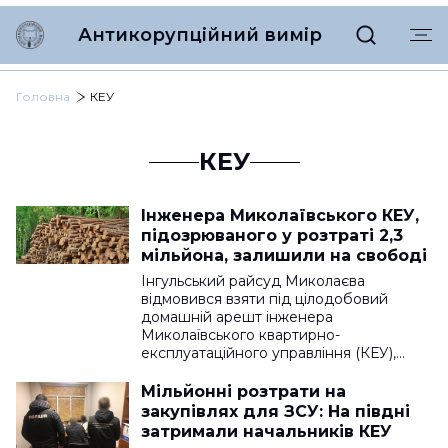
Антикорупційний вимір
Головна
КЕУ
КЕУ
Інженера Миколаївського КЕУ,
підозрюваного у розтраті 2,3
мільйона, залишили на свободі
Інгульський райсуд Миколаєва
відмовився взяти під цілодобовий
домашній арешт інженера
Миколаївського квартирно-
експлуатаційного управління (КЕУ),…
Мільйонні розтрати на
закупівлях для ЗСУ: На півдні
затримали начальників КЕУ