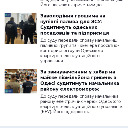
Його вважають причетним до…
Заволодіння грошима на
купівлі палива для ЗСУ:
Судитимуть одеських
посадовців та підприємця
До суду передали справу начальниці
паливної групи та інженера проєктно-
кошторисної групи Одеського
квартирно-експлуатаційного
управління…
За звинуваченням у хабар на
майже півмільйона гривень в
Одесі судитимуть начальника
району електромереж
До суду передали справу начальника
району електричних мереж Одеського
квартирно-експлуатаційного управління
(КЕУ). Його підозрюють…