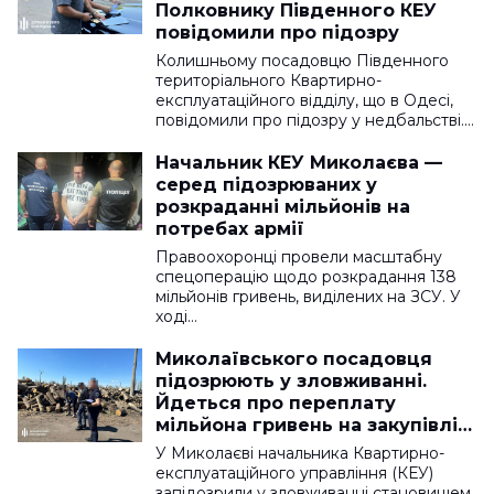
Полковнику Південного КЕУ
повідомили про підозру
Колишньому посадовцю Південного
територіального Квартирно-
експлуатаційного відділу, що в Одесі,
повідомили про підозру у недбальстві.…
Начальник КЕУ Миколаєва —
серед підозрюваних у
розкраданні мільйонів на
потребах армії
Правоохоронці провели масштабну
спецоперацію щодо розкрадання 138
мільйонів гривень, виділених на ЗСУ. У
ході…
Миколаївського посадовця
підозрюють у зловживанні.
Йдеться про переплату
мільйона гривень на закупівлі
для армії
У Миколаєві начальника Квартирно-
експлуатаційного управління (КЕУ)
запідозрили у зловживанні становищем.