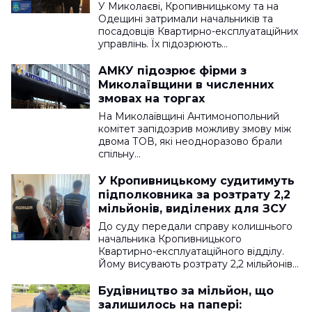
У Миколаєві, Кропивницькому та на
Одещині затримали начальників та
посадовців Квартирно-експлуатаційних
управлінь. Їх підозрюють…
АМКУ підозрює фірми з
Миколаївщини в численних
змовах на торгах
На Миколаївщині Антимонопольний
комітет запідозрив можливу змову між
двома ТОВ, які неодноразово брали
спільну…
У Кропивницькому судитимуть
підполковника за розтрату 2,2
мільйонів, виділених для ЗСУ
До суду передали справу колишнього
начальника Кропивницького
Квартирно-експлуатаційного відділу.
Йому висувають розтрату 2,2 мільйонів…
Будівництво за мільйон, що
залишилось на папері: