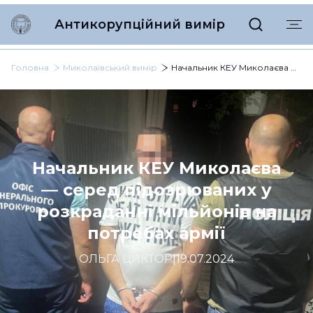
Антикорупційний вимір
Головна
Миколаївський вимір
Начальник КЕУ Миколаєва — серед підозрюваних у розкраданні мільйонів на потребах армії
Начальник КЕУ Миколаєва
— серед підозрюваних у
розкраданні мільйонів на
потребах армії
ОЛЬГА ЦИКТОР
|
19.07.2024