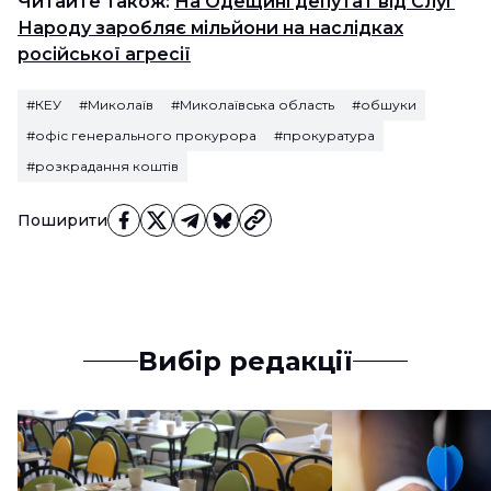
Читайте також:
На Одещині депутат від Слуг
Народу заробляє мільйони на наслідках
російської агресії
#КЕУ
#Миколаїв
#Миколаївська область
#обшуки
#офіс генерального прокурора
#прокуратура
#розкрадання коштів
Поширити
Вибір редакції