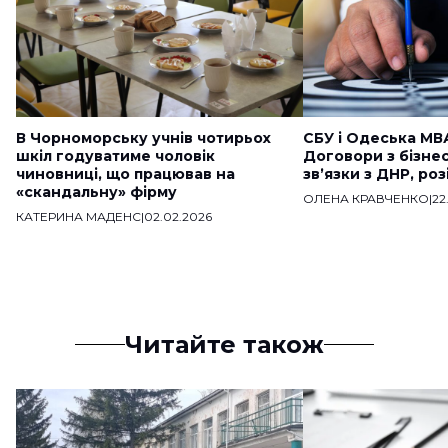
В Чорноморську учнів чотирьох
СБУ і Одеська МВ
шкіл годуватиме чоловік
Договори з бізне
чиновниці, що працював на
звʼязки з ДНР, ро
«скандальну» фірму
ОЛЕНА КРАВЧЕНКО
|
22
КАТЕРИНА МАДЕНС
|
02.02.2026
Читайте також