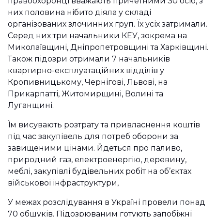
правоохоронці вважають причетними 30 осіб, з
них половина нібито діяла у складі
організованих злочинних груп. Їх усіх затримали.
Серед них три начальники КЕУ, зокрема на
Миколаївщині, Дніпропетровщині та Харківщині.
Також підозри отримали 7 начальників
квартирно-експлуатаційних відділів у
Кропивницькому, Чернігові, Львові, на
Прикарпатті, Житомирщині, Волині та
Луганщині.
Їм висувають розтрату та привласнення коштів
під час закупівель для потреб оборони за
завищеними цінами. Йдеться про паливо,
природний газ, електроенергію, деревину,
меблі, закупівлі будівельних робіт на об’єктах
військової інфраструктури,
У межах розслідування в Україні провели понад
70 обшуків. Підозрюваним готують запобіжні