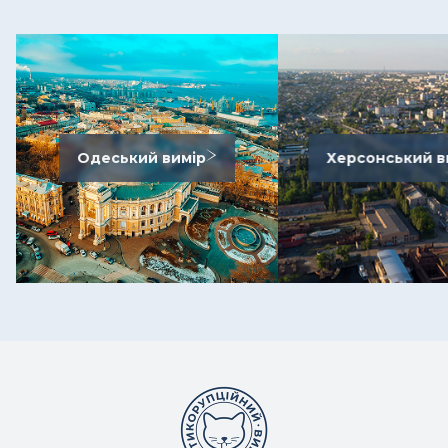
Одеський вимір
Херсонський в