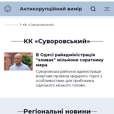
Антикорупційний вимір
Головна
КК «Суворовський»
КК «Суворовський»
В Одесі райадміністрація
“зливає” мільйони соратнику
мера
Суворовська районна адміністрація
вчергове провела «відкриті» торги з
особливостями для прибічника
одеського міського голови…
Регіональні новини