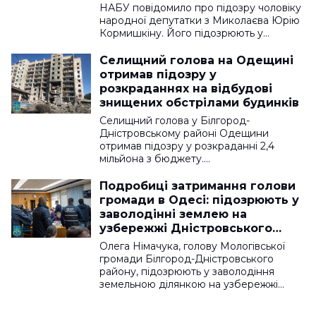
НАБУ повідомило про підозру чоловіку
народної депутатки з Миколаєва Юрію
Кормишкіну. Його підозрюють у…
Селищний голова на Одещині
отримав підозру у
розкраданнях на відбудові
знищених обстрілами будинків
Селищний голова у Білгород-
Дністровському районі Одещини
отримав підозру у розкраданні 2,4
мільйона з бюджету.…
Подробиці затримання голови
громади в Одесі: підозрюють у
заволодінні землею на
узбережжі Дністровського
лиману
Олега Німачука, голову Мологівської
громади Білгород-Дністровського
району, підозрюють у заволодіння
земельною ділянкою на узбережжі…