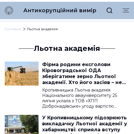
Антикорупційний вимір
Головна
Льотна академія
Льотна академія
Фірма родини ексголови
Кіровоградської ОДА
зберігатиме зерно Льотної
академії. Хто його засіяв – не
зрозуміло
Кропивницька Льотна академія
Національного авіауніверситету 25
липня уклала з ТОВ «ХПП
Добронадіївське» угоду вартістю…
У Кропивницькому підозрюють
викладачку Льотної академії у
хабарництві: сприяла вступу