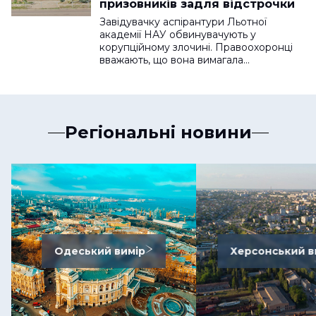
призовників задля відстрочки
Завідувачку аспірантури Льотної
академії НАУ обвинувачують у
корупційному злочині. Правоохоронці
вважають, що вона вимагала…
Регіональні новини
Одеський вимір
Херсонський в