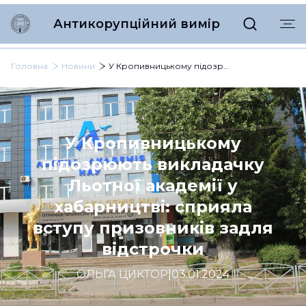
Антикорупційний вимір
Головна
Новини
У Кропивницькому підозрюють викладачку Льотної академії у хабарництві: сприяла вступу призовників задля відстрочки
У Кропивницькому
підозрюють викладачку
Льотної академії у
хабарництві: сприяла
вступу призовників задля
відстрочки
ОЛЬГА ЦИКТОР
|
03.01.2024