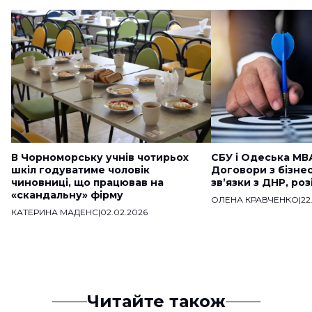
В Чорноморську учнів чотирьох
СБУ і Одеська МВ
шкіл годуватиме чоловік
Договори з бізне
чиновниці, що працював на
звʼязки з ДНР, ро
«скандальну» фірму
ОЛЕНА КРАВЧЕНКО
|
22
КАТЕРИНА МАДЕНС
|
02.02.2026
Читайте також