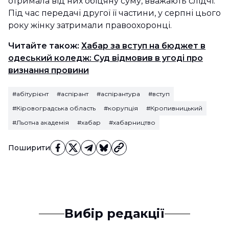
отримала від них обіцяну суму, вважають слідчі.
Під час передачі другої її частини, у серпні цього
року жінку затримали правоохоронці.
Читайте також:
Хабар за вступ на бюджет в
одеський коледж: Суд відмовив в угоді про
визнання провини
#абітурієнт
#аспірант
#аспірантура
#вступ
#Кіровоградська область
#корупція
#Кропивницький
#Льотна академія
#хабар
#хабарництво
Поширити
Вибір редакції