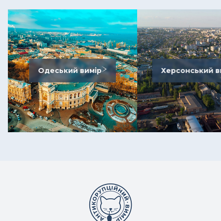
Одеський вимір
Херсонський в