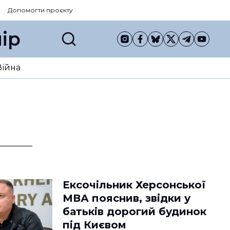
Допомогти проєкту
ір
Війна
Ексочільник Херсонської
МВА пояснив, звідки у
батьків дорогий будинок
під Києвом