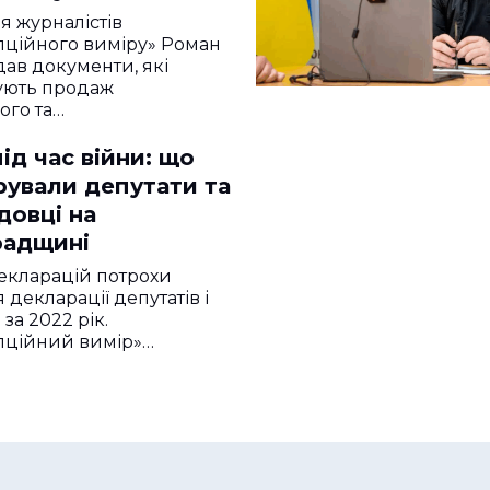
я журналістів
пційного виміру» Роман
ав документи, які
ують продаж
ого та…
ід час війни: що
рували депутати та
довці на
радщині
декларацій потрохи
 декларації депутатів і
за 2022 рік.
пційний вимір»…