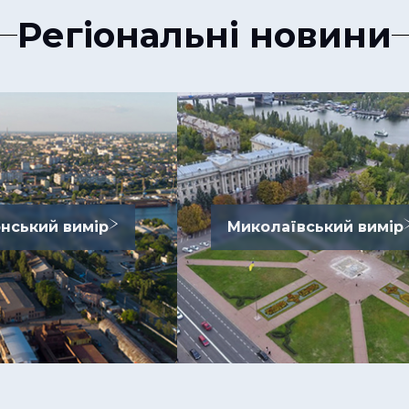
Регіональні новини
нський вимір
Миколаївський вимір