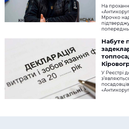
На проханн
«Антикору
Мрочко над
підтвердж
попереднь
Набуте п
задекла
топпоса
Кіровог
У Реєстрі 
з’являються
посадовців 
«Антикору