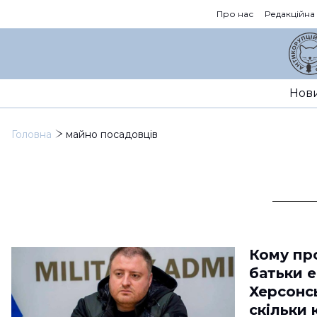
Про нас
Редакційна
Нов
Головна
майно посадовців
Кому пр
батьки 
Херсонс
скільки