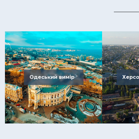
Одеський вимір
Херсо