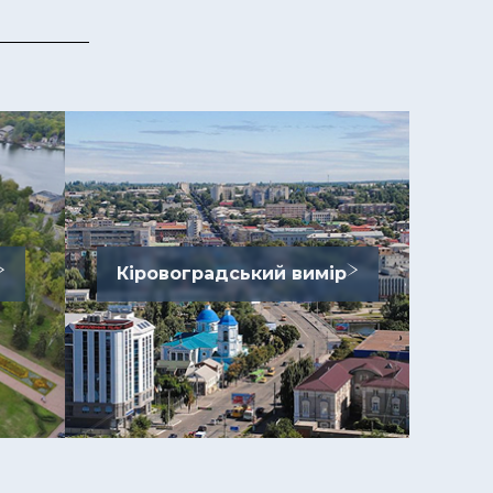
Кіровоградський вимір