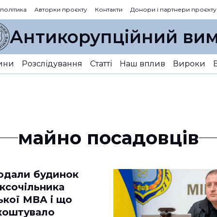
 політика
Авторки проєкту
Контакти
Донори і партнери проєкту
Антикорупційний вим
ини
Розслідування
Статті
Наш вплив
Вироки
майно посадовців
одали будинок
ексочільника
ької МВА і що
 коштувало