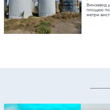
Винзавод у
площею пон
метри вист