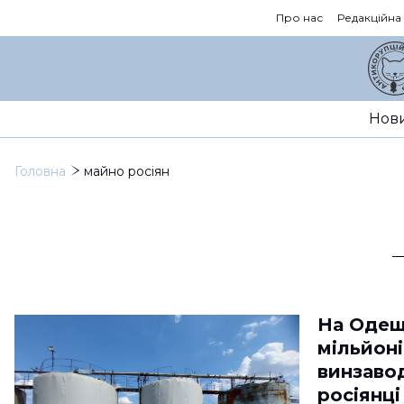
Про нас
Редакційна
Нов
Головна
майно росіян
На Одещ
мільйон
винзаво
росіянц