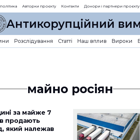
 політика
Авторки проєкту
Контакти
Донори і партнери проєкту
Антикорупційний вим
ини
Розслідування
Статті
Наш вплив
Вироки
майно росіян
ині за майже 7
ів продають
д, який належав
і