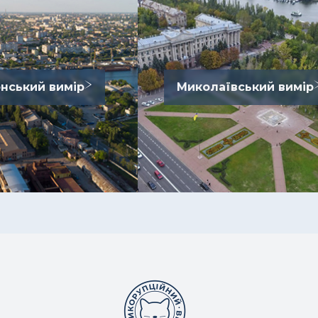
нський вимір
Миколаївський вимір