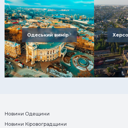
Одеський вимір
Херсо
Новини Одещини
Новини Кіровоградщини