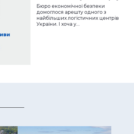
Бюро економічної безпеки
домоглося арешту одного з
найбільших логістичних центрів
України. І хоча у…