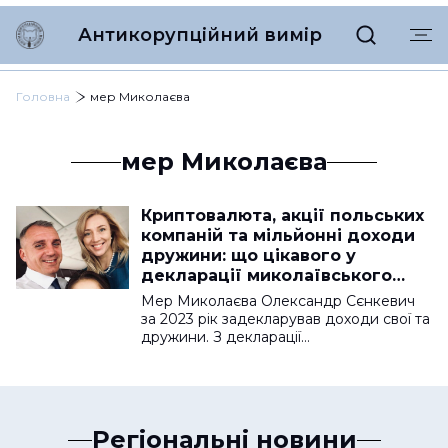
Антикорупційний вимір
Головна
мер Миколаєва
мер Миколаєва
Криптовалюта, акції польських
компаній та мільйонні доходи
дружини: що цікавого у
декларації миколаївського
мера Сєнкевича
Мер Миколаєва Олександр Сєнкевич
за 2023 рік задекларував доходи свої та
дружини. З декларації…
Регіональні новини