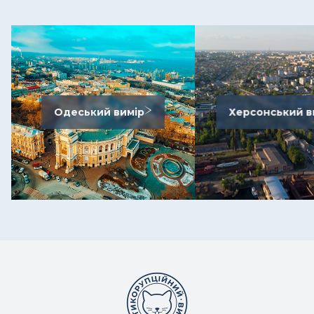
Одеський вимір
Херсонський в