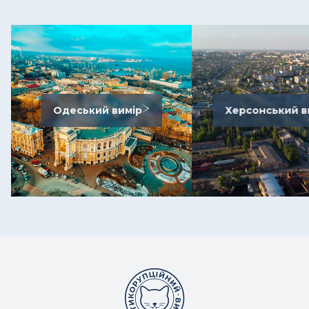
Одеський вимір
Херсонський в