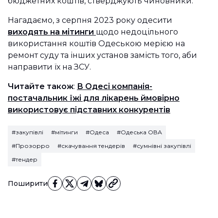
бюджетних коштів, стверджують чиновники.
Нагадаємо, з серпня 2023 року одесити
виходять на мітинги
щодо недоцільного
використання коштів Одеською мерією на
ремонт суду та інших установ замість того, аби
направити їх на ЗСУ.
Читайте також
:
В Одесі компанія-
постачальник їжі для лікарень ймовірно
використовує підставних конкурентів
#закупівлі
#мітинги
#Одеса
#Одеська ОВА
#Прозорро
#скачування тендерів
#сумнівні закупівлі
#тендер
Поширити