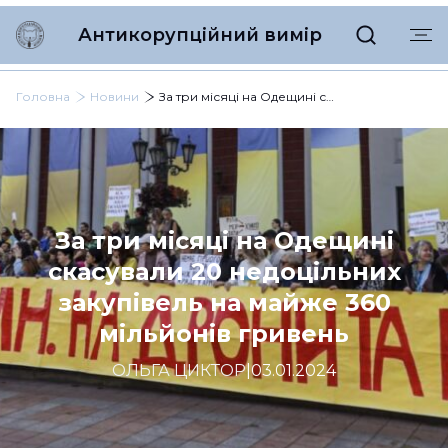
Антикорупційний вимір
Головна
Новини
За три місяці на Одещині скасували 20 недоцільних закупівель на майже 360 мільйонів гривень
За три місяці на Одещині
скасували 20 недоцільних
закупівель на майже 360
мільйонів гривень
ОЛЬГА ЦИКТОР
|
03.01.2024