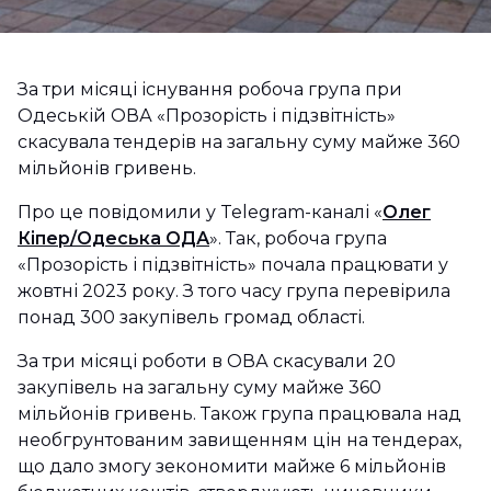
За три місяці існування робоча група при
Одеській ОВА «Прозорість і підзвітність»
скасувала тендерів на загальну суму майже 360
мільйонів гривень.
Про це повідомили у Telegram-каналі «
Олег
Кіпер/Одеська ОДА
». Так, робоча група
«Прозорість і підзвітність» почала працювати у
жовтні 2023 року. З того часу група перевірила
понад 300 закупівель громад області.
За три місяці роботи в ОВА скасували 20
закупівель на загальну суму майже 360
мільйонів гривень. Також група працювала над
необгрунтованим завищенням цін на тендерах,
що дало змогу зекономити майже 6 мільйонів