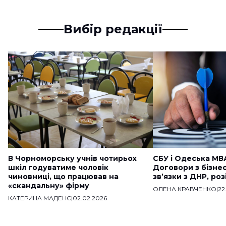
Вибір редакції
В Чорноморську учнів чотирьох
СБУ і Одеська МВ
шкіл годуватиме чоловік
Договори з бізне
чиновниці, що працював на
звʼязки з ДНР, ро
«скандальну» фірму
ОЛЕНА КРАВЧЕНКО
|
22
КАТЕРИНА МАДЕНС
|
02.02.2026