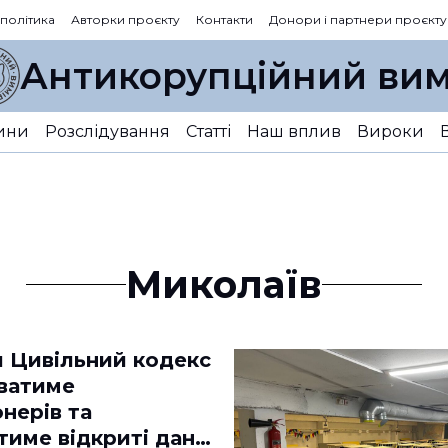
 політика
Авторки проєкту
Контакти
Донори і партнери проєкту
Антикорупційний вим
ини
Розслідування
Статті
Наш вплив
Вироки
Миколаїв
й Цивільний кодекс
ватиме
нерів та
име відкриті дані