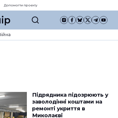
Допомогти проєкту
ір
Війна
Підрядника підозрюють у
заволодінні коштами на
ремонті укриття в
Миколаєві