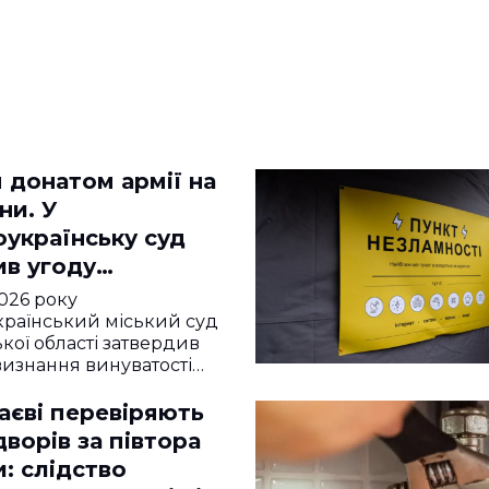
 донатом армії на
ни. У
оукраїнську суд
ив угоду
анту, який
2026 року
 на АЕС і
раїнський міський суд
кої області затвердив
ав бюджетні
визнання винуватості…
аєві перевіряють
ворів за півтора
: слідство