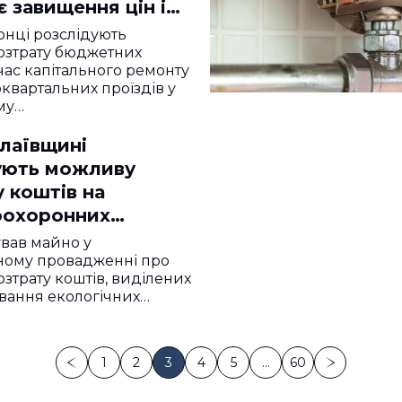
 завищення цін і
ий асфальт
нці розслідують
озтрату бюджетних
 час капітального ремонту
квартальних проїздів у
му…
лаївщині
ують можливу
 коштів на
охоронних
вав майно у
ному провадженні про
зтрату коштів, виділених
вання екологічних…
1
2
3
4
5
…
60