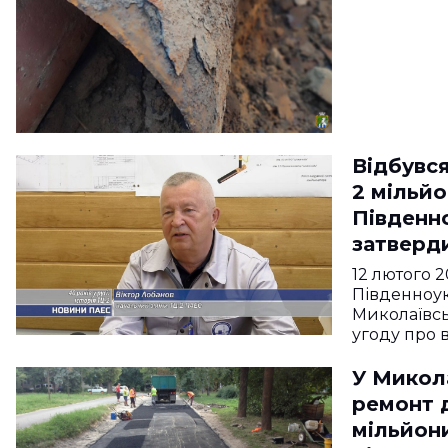
Відбувся
2 мільйо
Південн
затверд
колабор
12 лютого 
працював
Південноук
Миколаївсь
отримув
угоду про 
підряди
У Микол
ремонт д
мільйони