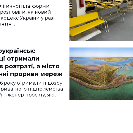
и в YouControl
алітичної платформи
 розповіли, як новий
кодекс України у разі
няття…
українськ:
ці отримали
в розтраті, а місто
нні прориви мереж
026 року отримали підозру
приватного підприємства
 інженер проєкту, які,…