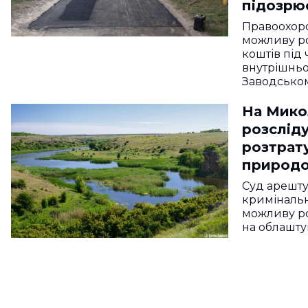
підозрює
неякісн
Правоохоро
можливу р
коштів під
внутрішньо
Заводсько
На Мико
розслід
розтрату
природо
заходах
Суд арешту
криміналь
можливу ро
на облашту