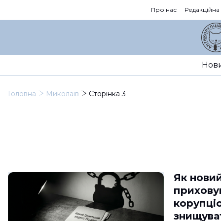
Про нас
Редакційна
Нов
Головна
Миколаїв
Сторінка 3
Як нови
прихову
корупціо
знищуват