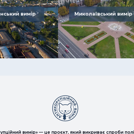
нський вимір
Миколаївський вимір
упційний вимір» — це проєкт, який викриває спроби полі