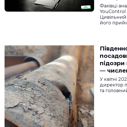
розповіл
Фахівці ан
YouControl
Цивільний 
його прий
Південно
посадов
підозри 
— числе
У квітні 2
директор 
та головний