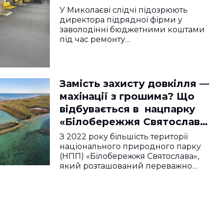
У Миколаєві слідчі підозрюють
директора підрядної фірми у
заволодінні бюджетними коштами
під час ремонту…
Замість захисту довкілля —
махінації з грошима? Що
відбувається в нацпарку
«Білобережжя Святослава»
і чому там бояться
З 2022 року більшість території
повернення ексдиректора
національного природного парку
(НПП) «Білобережжя Святослава»,
який розташований переважно…