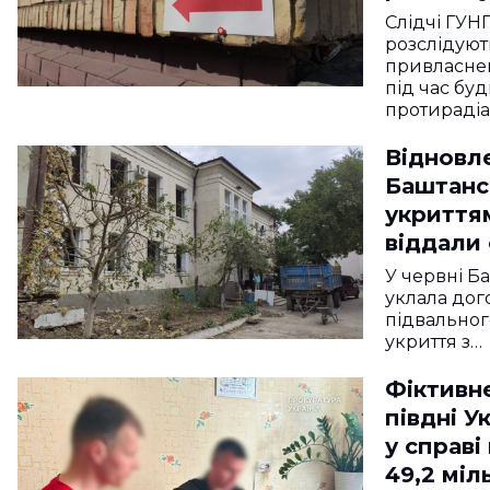
коштів, 
Слідчі ГУН
розірван
розслідую
привласне
робіт
під час бу
протираді
Відновле
Баштансь
укриттям
віддали 
У червні Б
уклала дог
підвально
укриття з…
Фіктивне
півдні У
у справі
49,2 мі