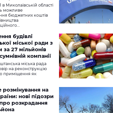
а контракт
П в Миколаївській області
о через зупинку
ть можливе
ння бюджетних коштів
дівництва
аційного…
ння будівлі
кої міської ради з
 за 27 мільйонів
сумнівній компанії
аштанська міська рада
овір на реконструкцію
го приміщення як
 розмінування на
країни: нові підозри
 про розкрадання
льйона