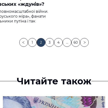
вських «ждунів»?
 повномасштабної війни.
руського міра», фанати
ники путіна і так
1
2
3
4
…
60
Читайте також