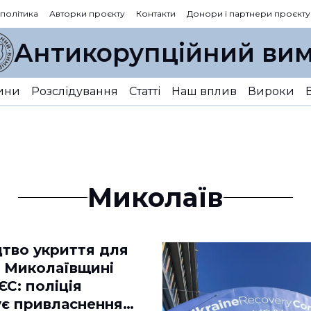
 політика
Авторки проєкту
Контакти
Донори і партнери проєкту
Антикорупційний вим
ини
Розслідування
Статті
Наш вплив
Вироки
Миколаїв
цтво укриття для
а Миколаївщині
С: поліція
ує привласнення