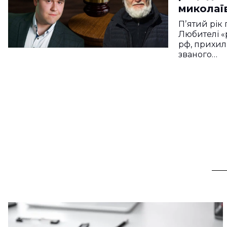
миколаї
Пʼятий рік
Любителі «
рф, прихиль
званого…