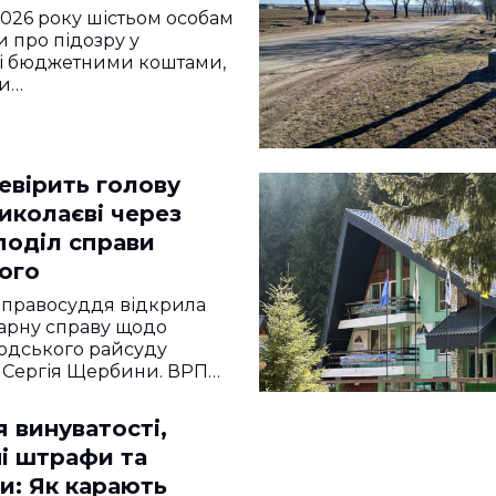
2026 року шістьом особам
 про підозру у
ні бюджетними коштами,
и…
евірить голову
иколаєві через
поділ справи
ого
 правосуддя відкрила
арну справу щодо
одського райсуду
 Сергія Щербини. ВРП…
 винуватості,
ні штрафи та
и: Як карають