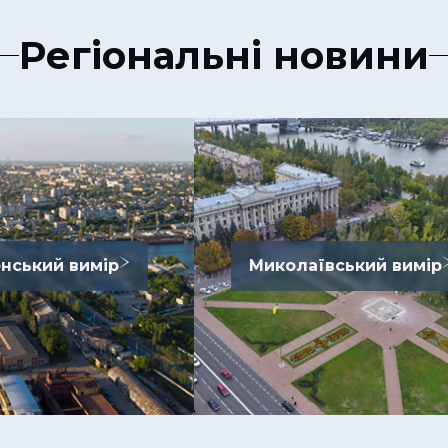
Регіональні новини
нський вимір
Миколаївський вимір