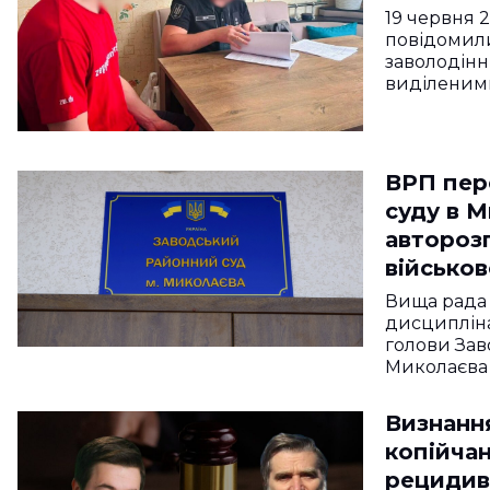
19 червня 
повідомили
заволодін
виділеним
ВРП пер
суду в М
автороз
військов
Вища рада
дисциплін
голови Зав
Миколаєва
Визнання
копійча
рецидив