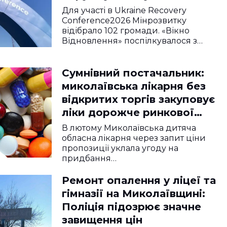
Для участі в Ukraine Recovery
Conference2026 Мінрозвитку
відібрало 102 громади. «Вікно
Відновлення» поспілкувалося з…
Сумнівний постачальник:
миколаївська лікарня без
відкритих торгів закуповує
ліки дорожче ринкової
ціни
В лютому Миколаївська дитяча
обласна лікарня через запит ціни
пропозиції уклала угоду на
придбання…
Ремонт опалення у ліцеї та
гімназії на Миколаївщині:
Поліція підозрює значне
завищення цін