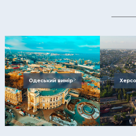
Одеський вимір
Херсо