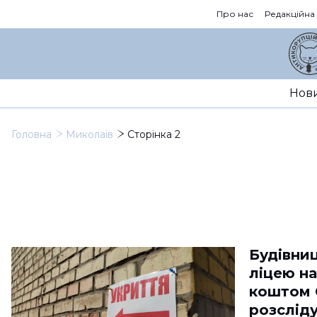
Про нас
Редакційна
Нов
Головна
Миколаїв
Сторінка 2
Будівни
ліцею н
коштом Є
розслід