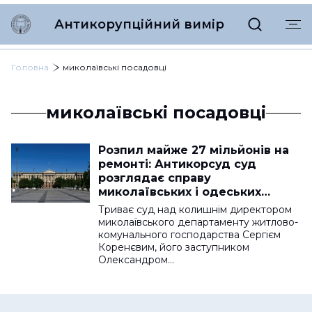
Антикорупційний вимір
Головна
миколаївські посадовці
миколаївські посадовці
Розпил майже 27 мільйонів на
ремонті: Антикорсуд суд
розглядає справу
миколаївських і одеських
посадовців
Триває суд над колишнім директором
миколаївського департаменту житлово-
комунального господарства Сергієм
Коренєвим, його заступником
Олександром…