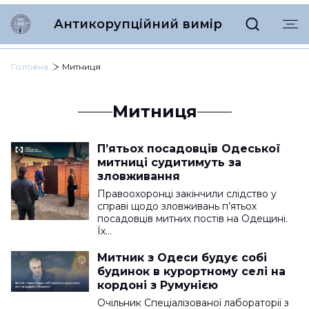
Антикорупційний вимір
Головна
Митниця
Митниця
П’ятьох посадовців Одеської
митниці судитимуть за
зловживання
Правоохоронці закінчили слідство у
справі щодо зловживань п’ятьох
посадовців митних постів на Одещині.
Їх…
Митник з Одеси будує собі
будинок в курортному селі на
кордоні з Румунією
Очільник Спеціалізованої лабораторії з