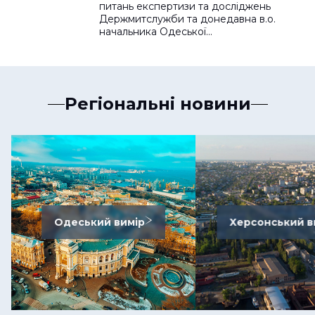
питань експертизи та досліджень
Держмитслужби та донедавна в.о.
начальника Одеської…
Регіональні новини
Одеський вимір
Херсонський в