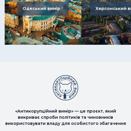
Одеський вимір
Херсонський в
«Антикорупційний вимір» — це проєкт, який
викриває спроби політиків та чиновників
використовувати владу для особистого збагачення