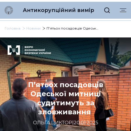
Антикорупційний вимір
Головна
Новини
П’ятьох посадовців Одеської митниці судитимуть за зловживання
П’ятьох посадовців
Одеської митниці
судитимуть за
зловживання
ОЛЬГА ЦИКТОР
|
20.01.2025