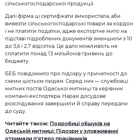
сільськогосподарської продукції.
Далі фірма ці сертифікати використала, аби
вивезти сільськогосподарські товари за кордон
і не платити податки, адже експортне мито на
підставі підроблених документів зменшили з 10
до 3,6 і 2,7 відсотка. Це дало можливість не
сплатити понад 13 мільйонів гривень до
бюджету.
БЕБ повідомило про підозру у причетності до
схеми шістьом людям. Серед них — службовці
митних постів Одеської митниці та керівник
компанії-експортера. Наразі досудове
розслідування завершили й справу передали
до суду.
Читайте також:
Подробиці обшуків на
Одеській митниці: Підозри у зловживанні
отримали п’ятеро працівників