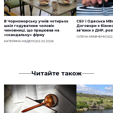
В Чорноморську учнів чотирьох
СБУ і Одеська МВ
шкіл годуватиме чоловік
Договори з бізне
чиновниці, що працював на
звʼязки з ДНР, ро
«скандальну» фірму
ОЛЕНА КРАВЧЕНКО
|
22
КАТЕРИНА МАДЕНС
|
02.02.2026
Читайте також