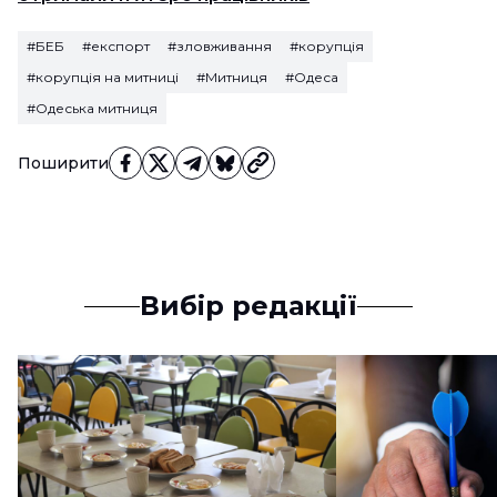
#БЕБ
#експорт
#зловживання
#корупція
#корупція на митниці
#Митниця
#Одеса
#Одеська митниця
Поширити
Вибір редакції