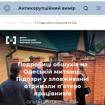
Антикорупційний вимір
Головна
Новини
Подробиці обшуків на Одеській митниці: Підозри у зловживанні отримали п’ятеро працівників
Подробиці обшуків на
Одеській митниці:
Підозри у зловживанні
отримали п’ятеро
працівників
ОЛЬГА ЦИКТОР
|
31.05.2024