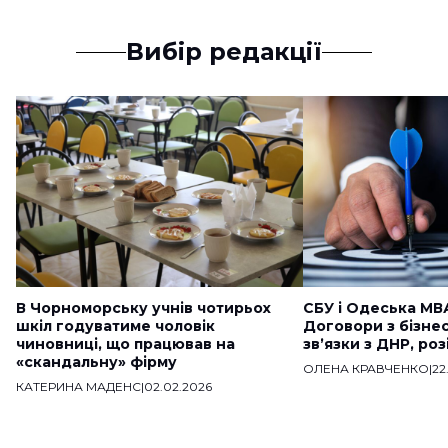
Вибір редакції
В Чорноморську учнів чотирьох
СБУ і Одеська МВ
шкіл годуватиме чоловік
Договори з бізне
чиновниці, що працював на
звʼязки з ДНР, ро
«скандальну» фірму
ОЛЕНА КРАВЧЕНКО
|
22
КАТЕРИНА МАДЕНС
|
02.02.2026