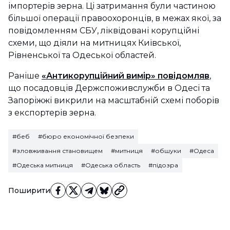
імпортерів зерна. Ці затримання були частиною
більшої операції правоохоронців, в межах якої, за
повідомленням СБУ, ліквідовані корупційні
схеми, що діяли на митницях Київської,
Рівненської та Одеської областей.
Раніше
«Антикорупційний вимір» повідомляв
,
що посадовців Держспоживслужби в Одесі та
Запоріжжі викрили на масштабній схемі поборів
з експортерів зерна.
#беб
#бюро економічної безпеки
#зловживання становищем
#митниця
#обшуки
#Одеса
#Одеська митниця
#Одеська область
#підозра
Поширити