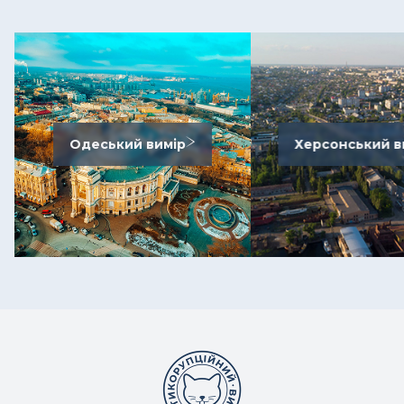
Одеський вимір
Херсонський в