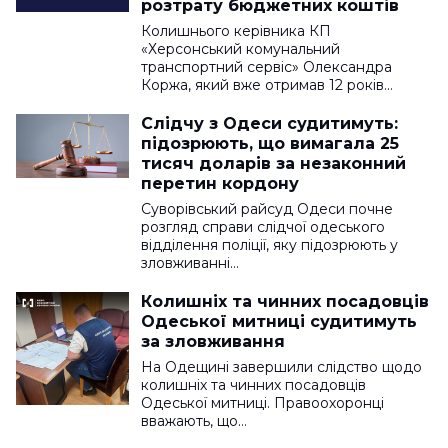
розтрату бюджетних коштів
Колишнього керівника КП
«Херсонський комунальний
транспортний сервіс» Олександра
Коржа, який вже отримав 12 років…
Слідчу з Одеси судитимуть:
підозрюють, що вимагала 25
тисяч доларів за незаконний
перетин кордону
Суворівський райсуд Одеси почне
розгляд справи слідчої одеського
відділення поліції, яку підозрюють у
зловживанні…
Колишніх та чинних посадовців
Одеської митниці судитимуть
за зловживання
На Одещині завершили слідство щодо
колишніх та чинних посадовців
Одеської митниці. Правоохоронці
вважають, що…