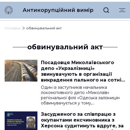
Антикорупційний вимір
Головна
обвинувальний акт
обвинувальний акт
Посадовця Миколаївського
депо «Укрзалізниці»
звинувачують в організації
викрадення пального на сотні
тисяч гривень
Один із заступників начальника
локомотивного депо «Миколаїв»
регіональної філії «Одеська залізниця»
обвинувачується у тому,…
Засудженого за співпрацю з
окупантами ексчиновника з
Херсона судитимуть вдруге, за