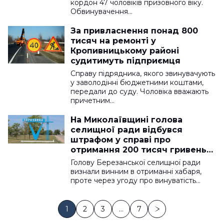
кордон 47 чоловіків призовного віку.
Обвинувачення…
За привласнення понад 800
тисяч на ремонті у
Кропивницькому районі
судитимуть підприємця
Справу підрядника, якого звинувачують
у заволодінні бюджетними коштами,
передали до суду. Чоловіка вважають
причетним…
На Миколаївщині голова
селищної ради відбувся
штрафом у справі про
отримання 200 тисяч гривень
хабаря
Голову Березанської селищної ради
визнали винним в отриманні хабаря,
проте через угоду про винуватість…
1
2
3
…
7