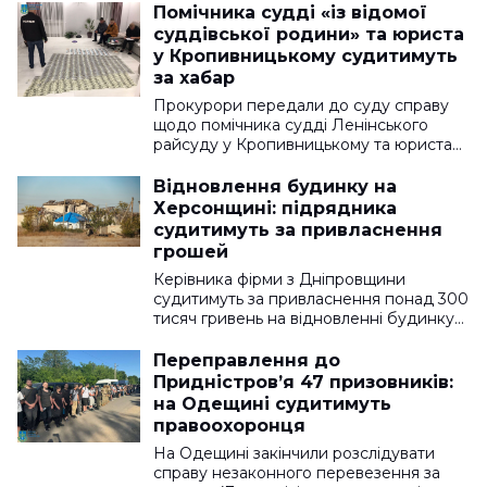
Помічника судді «із відомої
суддівської родини» та юриста
у Кропивницькому судитимуть
за хабар
Прокурори передали до суду справу
щодо помічника судді Ленінського
райсуду у Кропивницькому та юриста…
Відновлення будинку на
Херсонщині: підрядника
судитимуть за привласнення
грошей
Керівника фірми з Дніпровщини
судитимуть за привласнення понад 300
тисяч гривень на відновленні будинку…
Переправлення до
Придністров’я 47 призовників:
на Одещині судитимуть
правоохоронця
На Одещині закінчили розслідувати
справу незаконного перевезення за