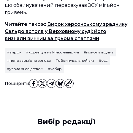
що обвинувачений перерахував ЗСУ мільйон
гривень.
Читайте також:
Вирок херсонському зраднику
Сальдо встояв у Верховному суді: його
визнали винним за трьома статтями
#вирок
#корупція на Миколаївщині
#миколаївщина
#неправомірна вигода
#обвинувальний акт
#суд
#угода зі слідством
#хабар
Поширити
Вибір редакції