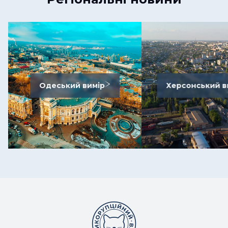
Одеський вимір
Херсонський в