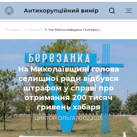
Антикорупційний вимір
Головна
Новини
На Миколаївщині голова селищної ради відбувся штрафом у справі про отримання 200 тисяч гривень хабаря
На Миколаївщині голова
селищної ради відбувся
штрафом у справі про
отримання 200 тисяч
гривень хабаря
ЦИКТОР ОЛЬГА
|
10.02.2025