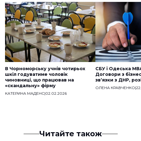
В Чорноморську учнів чотирьох
СБУ і Одеська МВ
шкіл годуватиме чоловік
Договори з бізне
чиновниці, що працював на
звʼязки з ДНР, ро
«скандальну» фірму
ОЛЕНА КРАВЧЕНКО
|
22
КАТЕРИНА МАДЕНС
|
02.02.2026
Читайте також