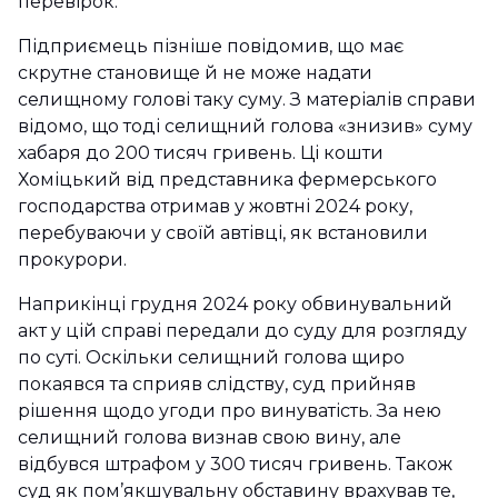
перевірок.
Підприємець пізніше повідомив, що має
скрутне становище й не може надати
селищному голові таку суму. З матеріалів справи
відомо, що тоді селищний голова «знизив» суму
хабаря до 200 тисяч гривень. Ці кошти
Хоміцький від представника фермерського
господарства отримав у жовтні 2024 року,
перебуваючи у своїй автівці, як встановили
прокурори.
Наприкінці грудня 2024 року обвинувальний
акт у цій справі передали до суду для розгляду
по суті. Оскільки селищний голова щиро
покаявся та сприяв слідству, суд прийняв
рішення щодо угоди про винуватість. За нею
селищний голова визнав свою вину, але
відбувся штрафом у 300 тисяч гривень. Також
суд як пом’якшувальну обставину врахував те,