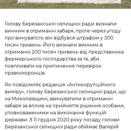
Голову Березанської селищної ради визнали
винним в отриманні хабаря, проте через угоду
про винуватість він відбувся штрафом у 300
тисяч гривень. Його визнали винним в
отриманні 200 тисяч гривень від представника
фермерського господарства за те, аби
повпливати на припинення перевірок
правоохоронців.
Як повідомляє редакція «Антикорупційного
виміру», голову Березанської селищної ради, що
на Миколаївщині, звинуватили в отриманні
хабаря за вплив на прийняття рішення особами,
уповноваженими на виконання функцій
держави. З 11 грудня 2020 року посаду голови
Березанської селищної ради обіймає Валерій