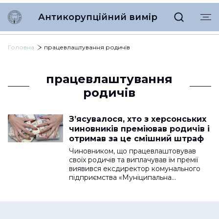
Антикорупційний вимір
Головна
працевлаштування родичів
працевлаштування
родичів
З’ясувалося, хто з херсонських
чиновників преміював родичів і
отримав за це смішний штраф
Чиновником, що працевлаштовував
своїх родичів та виплачував їм премії
виявився ексдиректор комунального
підприємства «Муніципальна…