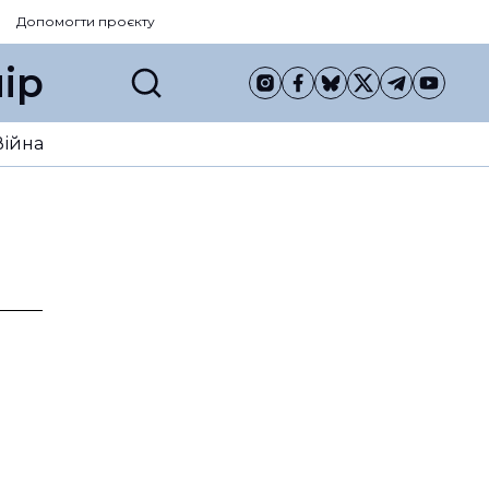
Допомогти проєкту
ір
Війна