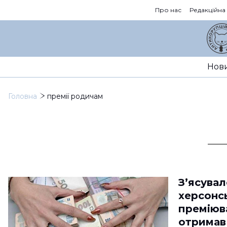
Про нас
Редакційна
Нов
Головна
премії родичам
З’ясувал
херсонс
преміюва
отримав