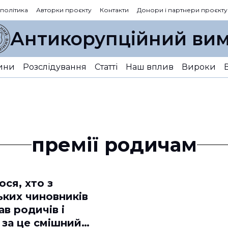
 політика
Авторки проєкту
Контакти
Донори і партнери проєкту
Антикорупційний вим
ини
Розслідування
Статті
Наш вплив
Вироки
премії родичам
ося, хто з
ьких чиновників
в родичів і
 за це смішний