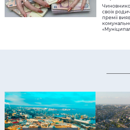
штраф
Чиновнико
своїх родич
премії вия
комунальн
«Муніципа