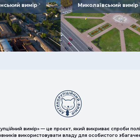
нський вимір
Миколаївський вимір
упційний вимір» — це проєкт, який викриває спроби полі
овників використовувати владу для особистого збагаче