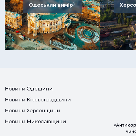
Одеський вимір
Херсо
Новини Одещини
Новини Кіровоградщини
Новини Херсонщини
Новини Миколаївщини
«Антикор
чин