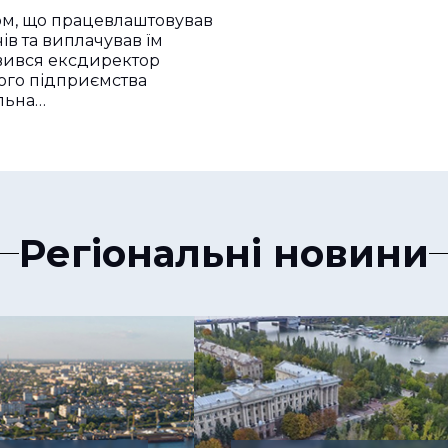
м, що працевлаштовував
ів та виплачував їм
вився ексдиректор
ого підприємства
льна…
Регіональні новини